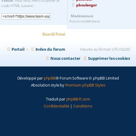
Forum
. Pour cela, merci d’utiliser le
pboulanger
code HTML suivant :
Modérateurs
Aucun modérateur
Powered by
Board3 Portal
© 2009 - 2020 Board3 Group
Portail
Index du forum
Heures au format
UTC+02:00
Nous contacter
Supprimer les cookies
Développé par
phpBB
® Forum Software © phpBB Limited
Absolution style by
Premium phpBB Styles
Traduit par
phpBB-fr.com
Confidentialité
|
Conditions