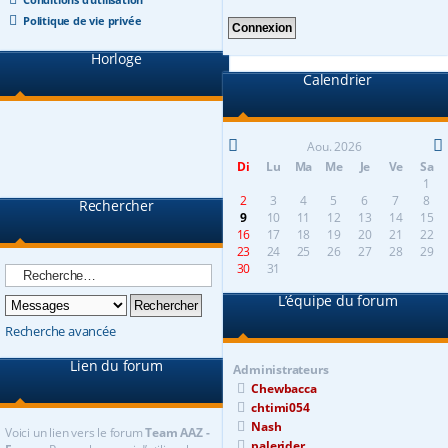
Politique de vie privée
Horloge
Calendrier
Aou. 2026
Di
Lu
Ma
Me
Je
Ve
Sa
1
2
3
4
5
6
7
8
Rechercher
9
10
11
12
13
14
15
16
17
18
19
20
21
22
23
24
25
26
27
28
29
30
31
L’équipe du forum
Recherche avancée
Lien du forum
Administrateurs
Chewbacca
chtimi054
Nash
Voici un lien vers le forum
Team AAZ -
palerider