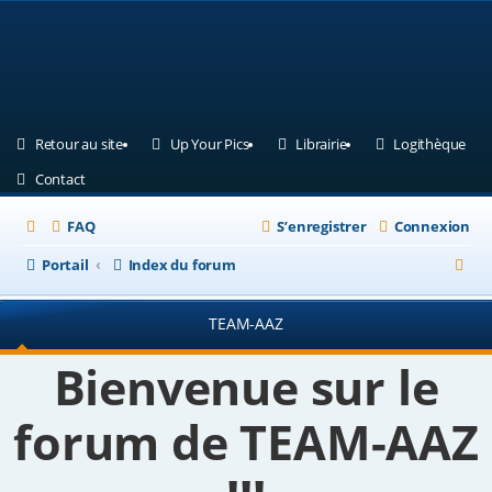
(Ouvre un nouvel onglet)
(Ouvre un nouvel onglet)
(Ouvre un nouvel ongle
(Ouv
Retour au site
Up Your Pics
Librairie
Logithèque
(Ouvre un nouvel onglet)
Contact
FAQ
S’enregistrer
Connexion
R
Portail
Index du forum
e
TEAM-AAZ
c
h
Bienvenue sur le
e
forum de TEAM-AAZ
r
c
h