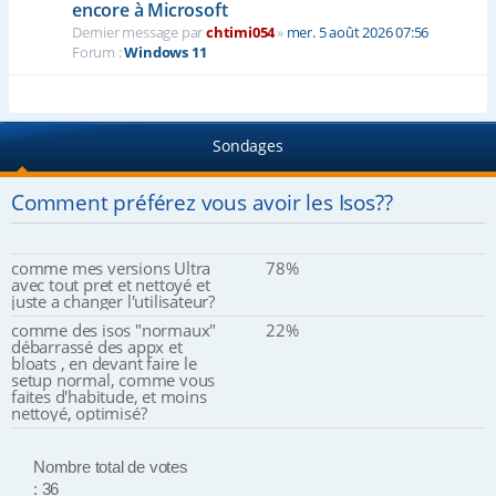
encore à Microsoft
Dernier message par
chtimi054
»
mer. 5 août 2026 07:56
Forum :
Windows 11
Sondages
Comment préférez vous avoir les Isos??
comme mes versions Ultra
78%
avec tout pret et nettoyé et
juste a changer l'utilisateur?
comme des isos "normaux"
22%
débarrassé des appx et
bloats , en devant faire le
setup normal, comme vous
faites d'habitude, et moins
nettoyé, optimisé?
Nombre total de votes
: 36