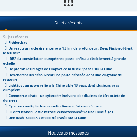
!!!
e
r
Sujets récents
Sujets récents
Fichier .bat
Un réacteur nucléaire enterré à 1,6 km de profondeur : Deep Fission obtient
le feu vert
IRIS² : la constellation européenne passe enfin au déploiement à grande
échelle
De premières images de l'impact de la fusée SpaceX sur la Lune
Des chercheurs découvrent une porte dérobée dans une vingtaine de
routeurs
LightSpy : un spyware lié à la Chine cible 13 pays, dont plusieurs pays
européens
Commerce pirate : un cybercriminel vend des dizaines de téraoctets de
données
Cybernox multiplie les revendications de fuites en France
FluentCleaner Classic nettoie Windows sans être une usine à gaz
Une fusée SpaceX s'est bien écrasée sur la Lune
Nouveaux messages