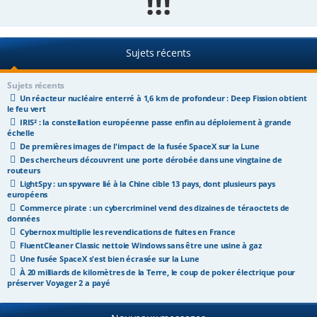
!!!
e
r
Sujets récents
Sujets récents
Un réacteur nucléaire enterré à 1,6 km de profondeur : Deep Fission obtient
le feu vert
IRIS² : la constellation européenne passe enfin au déploiement à grande
échelle
De premières images de l'impact de la fusée SpaceX sur la Lune
Des chercheurs découvrent une porte dérobée dans une vingtaine de
routeurs
LightSpy : un spyware lié à la Chine cible 13 pays, dont plusieurs pays
européens
Commerce pirate : un cybercriminel vend des dizaines de téraoctets de
données
Cybernox multiplie les revendications de fuites en France
FluentCleaner Classic nettoie Windows sans être une usine à gaz
Une fusée SpaceX s'est bien écrasée sur la Lune
À 20 milliards de kilomètres de la Terre, le coup de poker électrique pour
préserver Voyager 2 a payé