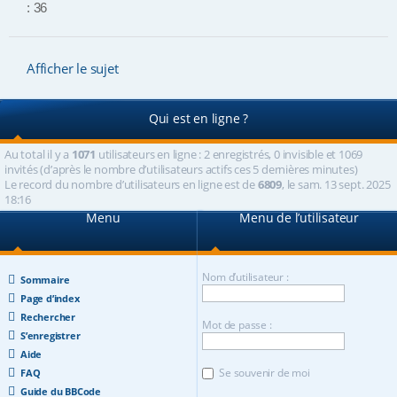
: 36
Afficher le sujet
Qui est en ligne ?
Au total il y a
1071
utilisateurs en ligne : 2 enregistrés, 0 invisible et 1069
invités (d’après le nombre d’utilisateurs actifs ces 5 dernières minutes)
Le record du nombre d’utilisateurs en ligne est de
6809
, le sam. 13 sept. 2025
18:16
Menu
Menu de l’utilisateur
Nom d’utilisateur :
Sommaire
Page d’index
Rechercher
Mot de passe :
S’enregistrer
Aide
Se souvenir de moi
FAQ
Guide du BBCode