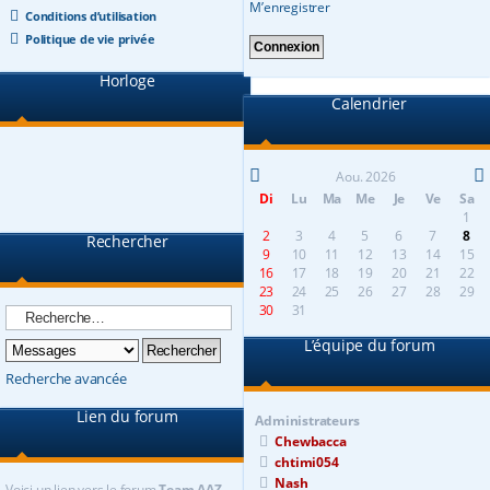
M’enregistrer
Conditions d’utilisation
Politique de vie privée
Horloge
Calendrier
Aou. 2026
Di
Lu
Ma
Me
Je
Ve
Sa
1
2
3
4
5
6
7
8
Rechercher
9
10
11
12
13
14
15
16
17
18
19
20
21
22
23
24
25
26
27
28
29
30
31
L’équipe du forum
Recherche avancée
Lien du forum
Administrateurs
Chewbacca
chtimi054
Nash
Voici un lien vers le forum
Team AAZ -