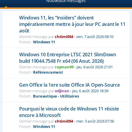
Nouveaux messages
Windows 11, les “Insiders” doivent
impérativement mettre à jour leur PC avant le 11
août
Dernier message par
chtimi054
»
ven. 7 août 2026 08:10
Forum :
Windows 11
Windows 10 Entreprise LTSC 2021 SlimDown
build 19044.7548 Fr x64 (06 Aout. 2026)
Dernier message par
rayman95
»
jeu. 6 août 2026 21:01
Forum :
Référencement
Gen Office la 1ere suite Office IA Open-Source
Dernier message par
odjinan
»
jeu. 6 août 2026 18:39
Forum :
Bureautique - Utilitaires
Pourquoi le vieux code de Windows 11 résiste
encore à Microsoft
Dernier message par
chtimi054
»
mer. 5 août 2026 07:56
Forum :
Windows 11