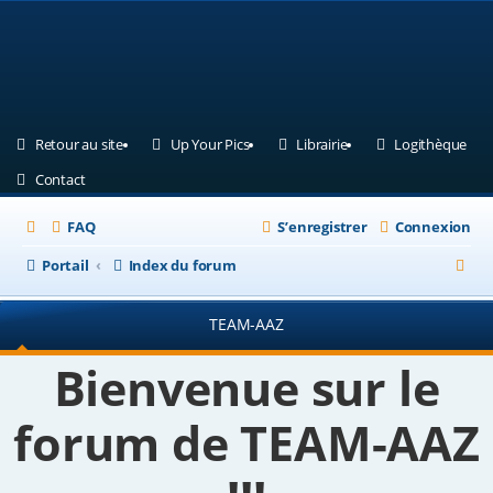
(Ouvre un nouvel onglet)
(Ouvre un nouvel onglet)
(Ouvre un nouvel ongle
(Ouv
Retour au site
Up Your Pics
Librairie
Logithèque
(Ouvre un nouvel onglet)
Contact
FAQ
S’enregistrer
Connexion
R
Portail
Index du forum
e
TEAM-AAZ
c
h
Bienvenue sur le
e
forum de TEAM-AAZ
r
c
h