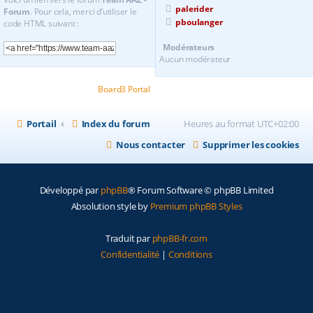
palerider
Forum
. Pour cela, merci d’utiliser le
pboulanger
code HTML suivant :
Modérateurs
Aucun modérateur
Powered by
Board3 Portal
© 2009 - 2020 Board3 Group
Portail
Index du forum
Heures au format
UTC+02:00
Nous contacter
Supprimer les cookies
Développé par
phpBB
® Forum Software © phpBB Limited
Absolution style by
Premium phpBB Styles
Traduit par
phpBB-fr.com
Confidentialité
|
Conditions