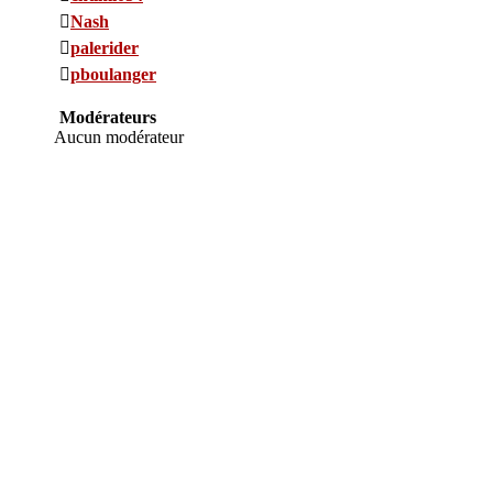
Nash
palerider
pboulanger
Modérateurs
Aucun modérateur