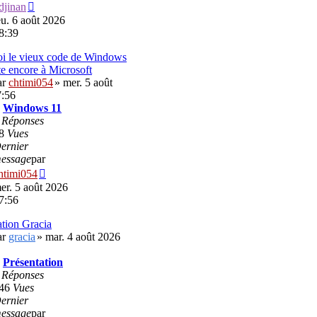
Voir
djinan
le
eu. 6 août 2026
dernier
8:39
message
i le vieux code de Windows
te encore à Microsoft
ar
chtimi054
» mer. 5 août
7:56
:
Windows 11
0
Réponses
8
Vues
ernier
essage
par
Voir
htimi054
le
er. 5 août 2026
dernier
7:56
message
ation Gracia
ar
gracia
» mar. 4 août 2026
:
Présentation
7
Réponses
46
Vues
ernier
essage
par