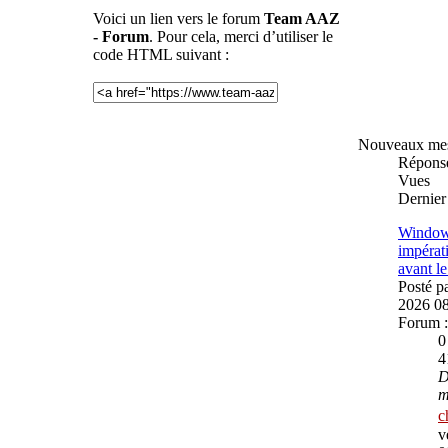
Voici un lien vers le forum
Team AAZ
- Forum
. Pour cela, merci d’utiliser le
code HTML suivant :
Nouveaux me
Répons
Vues
Dernier
Windows
impérat
avant le
Posté p
2026 0
Forum 
4
D
m
c
v