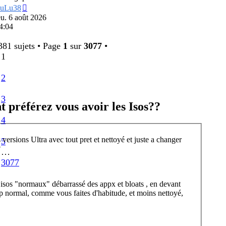
Voir
uLu38
le
eu. 6 août 2026
dernier
4:04
message
81 sujets • Page
1
sur
3077
•
1
2
3
préférez vous avoir les Isos??
4
ersions Ultra avec tout pret et nettoyé et juste a changer
5
?
…
3077
sos "normaux" débarrassé des appx et bloats , en devant
tup normal, comme vous faites d'habitude, et moins nettoyé,