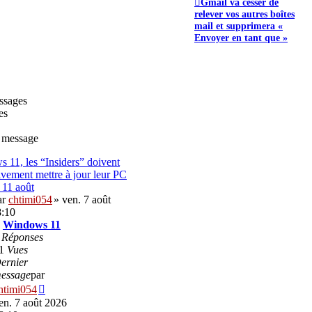
Gmail va cesser de
relever vos autres boîtes
mail et supprimera «
Envoyer en tant que »
ssages
es
 message
 11, les “Insiders” doivent
ivement mettre à jour leur PC
 11 août
ar
chtimi054
» ven. 7 août
8:10
:
Windows 11
0
Réponses
1
Vues
ernier
essage
par
Voir
htimi054
le
en. 7 août 2026
dernier