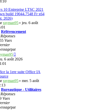
8:10
message
s 10 Entreprise LTSC 2021
wn build 19044.7548 Fr x64
t. 2026)
ar
rayman95
» jeu. 6 août
5:01
:
Référencement
8
Réponses
55
Vues
ernier
essage
par
Voir
ayman95
le
eu. 6 août 2026
dernier
1:01
message
ice la 1ere suite Office IA
ource
ar
rayman95
» mer. 5 août
2:13
:
Bureautique - Utilitaires
2
Réponses
9
Vues
ernier
essage
par