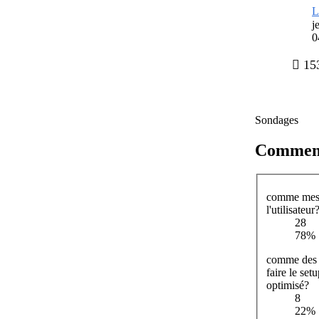
L
j
0
153
Sondages
Comment 
comme mes v
l'utilisateur
28
78%
comme des i
faire le se
optimisé?
8
22%