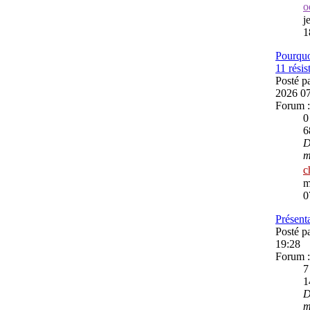
o
j
1
Pourquo
11 résis
Posté p
2026 0
Forum 
6
D
m
c
m
0
Présent
Posté p
19:28
Forum 
1
D
m