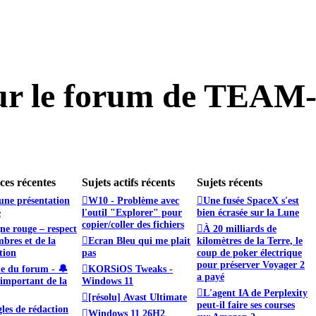
ur le forum de TEAM
es récentes
Sujets actifs récents
Sujets récents
une présentation
W10 - Problème avec
Une fusée SpaceX s'est
e
l'outil "Explorer" pour
bien écrasée sur la Lune
copier/coller des fichiers
ne rouge – respect
À 20 milliards de
bres et de la
Ecran Bleu qui me plait
kilomètres de la Terre, le
tion
pas
coup de poker électrique
pour préserver Voyager 2
e du forum - 🔔
KORSiOS Tweaks -
a payé
important de la
Windows 11
L'agent IA de Perplexity
[résolu] Avast Ultimate
peut-il faire ses courses
les de rédaction
Windows 11 26H2