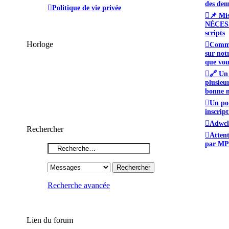
des dem
Politique de vie privée
📌 Mi
NÉCESS
scripts
Horloge
Comme
sur not
que vou
🔗 Un 
plusieu
bonne m
Un poi
inscript
Adwcl
Rechercher
Atten
par MP
Recherche avancée
Lien du forum