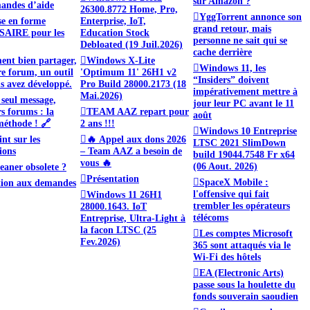
sur Amazon ?
andes d’aide
26300.8772 Home, Pro,
YggTorrent annonce son
se en forme
Enterprise, IoT,
grand retour, mais
AIRE pour les
Education Stock
personne ne sait qui se
Debloated (19 Juil.2026)
cache derrière
nt bien partager,
Windows X-Lite
Windows 11, les
re forum, un outil
'Optimum 11' 26H1 v2
“Insiders” doivent
s avez développé.
Pro Build 28000.2173 (18
impérativement mettre à
Mai.2026)
seul message,
jour leur PC avant le 11
rs forums : la
TEAM AAZ repart pour
août
éthode ! 🔗
2 ans !!!
Windows 10 Entreprise
nt sur les
🔥 Appel aux dons 2026
LTSC 2021 SlimDown
ions
– Team AAZ a besoin de
build 19044.7548 Fr x64
vous 🔥
(06 Aout. 2026)
eaner obsolete ?
Présentation
SpaceX Mobile :
tion aux demandes
l'offensive qui fait
Windows 11 26H1
trembler les opérateurs
28000.1643. IoT
télécoms
Entreprise, Ultra-Light à
la facon LTSC (25
Les comptes Microsoft
Fev.2026)
365 sont attaqués via le
Wi-Fi des hôtels
EA (Electronic Arts)
passe sous la houlette du
fonds souverain saoudien