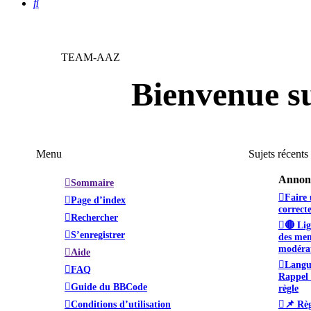
Rechercher
TEAM-AAZ
Bienvenue s
Menu
Sujets récents
Annonc
Sommaire
Faire 
Page d’index
correct
Rechercher
🔴 Lig
S’enregistrer
des mem
modéra
Aide
Langu
FAQ
Rappel 
Guide du BBCode
règle
Conditions d’utilisation
📌 Règ