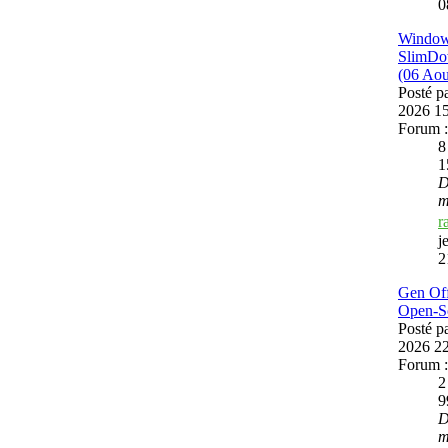
0
Window
SlimDo
(06 Aou
Posté p
2026 1
Forum 
1
D
m
r
j
2
Gen Off
Open-S
Posté p
2026 2
Forum 
9
D
m