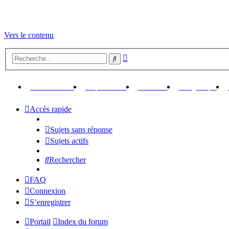
Vers le contenu
Recherche
Rechercher
avancée
(Ouvre un nouvel onglet)
(Ouvre un nouvel onglet)
(Ouvre un nouvel ongl
(Ouv
Retour au site
Up Your Pics
Librairie
Logithèque
Accès rapide
Sujets sans réponse
Sujets actifs
Rechercher
FAQ
Connexion
S’enregistrer
Portail
Index du forum