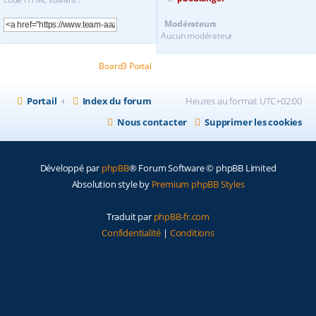
Modérateurs
Aucun modérateur
Powered by
Board3 Portal
© 2009 - 2020 Board3 Group
Portail
Index du forum
Heures au format
UTC+02:00
Nous contacter
Supprimer les cookies
Développé par
phpBB
® Forum Software © phpBB Limited
Absolution style by
Premium phpBB Styles
Traduit par
phpBB-fr.com
Confidentialité
|
Conditions