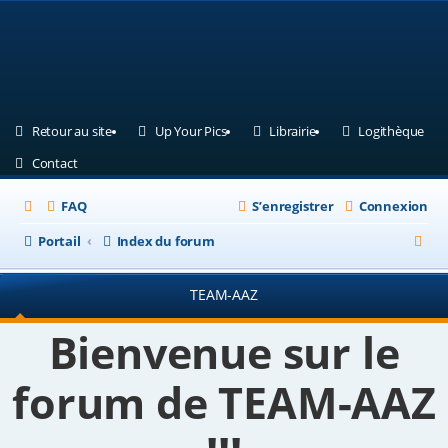
(Ouvre un nouvel onglet)
(Ouvre un nouvel onglet)
(Ouvre un nouvel ongle
(Ouv
Retour au site
Up Your Pics
Librairie
Logithèque
(Ouvre un nouvel onglet)
Contact
FAQ
S’enregistrer
Connexion
R
Portail
Index du forum
e
TEAM-AAZ
c
h
Bienvenue sur le
e
forum de TEAM-AAZ
r
c
h