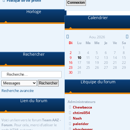
Politique de vie privée
Horloge
Calendrier
Aou. 2026
Di
Lu
Ma
Me
Je
Ve
Sa
1
2
3
4
5
6
7
8
Rechercher
9
10
11
12
13
14
15
16
17
18
19
20
21
22
23
24
25
26
27
28
29
30
31
L’équipe du forum
Recherche avancée
Lien du forum
Administrateurs
Chewbacca
chtimi054
Nash
Voici un lien vers le forum
Team AAZ -
palerider
Forum
. Pour cela, merci d’utiliser le
pboulanger
code HTML suivant :