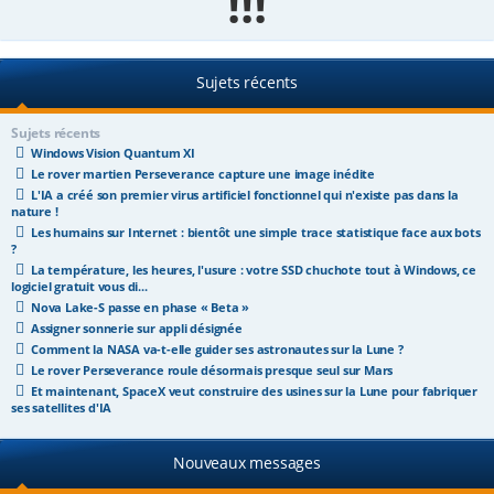
!!!
e
r
Sujets récents
Sujets récents
Windows Vision Quantum XI
Le rover martien Perseverance capture une image inédite
L'IA a créé son premier virus artificiel fonctionnel qui n'existe pas dans la
nature !
Les humains sur Internet : bientôt une simple trace statistique face aux bots
?
La température, les heures, l'usure : votre SSD chuchote tout à Windows, ce
logiciel gratuit vous di...
Nova Lake-S passe en phase « Beta »
Assigner sonnerie sur appli désignée
Comment la NASA va-t-elle guider ses astronautes sur la Lune ?
Le rover Perseverance roule désormais presque seul sur Mars
Et maintenant, SpaceX veut construire des usines sur la Lune pour fabriquer
ses satellites d'IA
Nouveaux messages