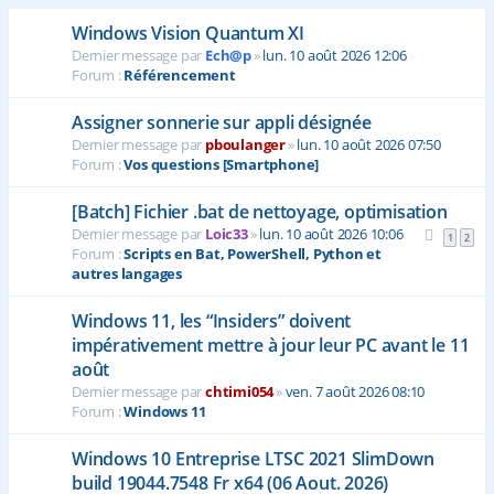
Windows Vision Quantum XI
Dernier message par
Ech@p
»
lun. 10 août 2026 12:06
Forum :
Référencement
Assigner sonnerie sur appli désignée
Dernier message par
pboulanger
»
lun. 10 août 2026 07:50
Forum :
Vos questions [Smartphone]
[Batch] Fichier .bat de nettoyage, optimisation
Dernier message par
Loic33
»
lun. 10 août 2026 10:06
1
2
Forum :
Scripts en Bat, PowerShell, Python et
autres langages
Windows 11, les “Insiders” doivent
impérativement mettre à jour leur PC avant le 11
août
Dernier message par
chtimi054
»
ven. 7 août 2026 08:10
Forum :
Windows 11
Windows 10 Entreprise LTSC 2021 SlimDown
build 19044.7548 Fr x64 (06 Aout. 2026)