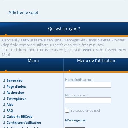
Afficher le sujet
Qui est en ligne ?
Au total il y a
805
utilisateurs en ligne : 3 enregistrés, 0 invisible et 802 invités
(d’après le nombre d’utilisateurs actifs ces 5 dernières minutes)
Le record du nombre d’utilisateurs en ligne est de
6809
, le sam. 13 sept. 2025
18:16
Menu
Menu de l’utilisateur
Nom d’utilisateur :
Sommaire
Page d’index
Rechercher
Mot de passe :
S’enregistrer
Aide
Se souvenir de moi
FAQ
Guide du BBCode
M’enregistrer
Conditions d’utilisation