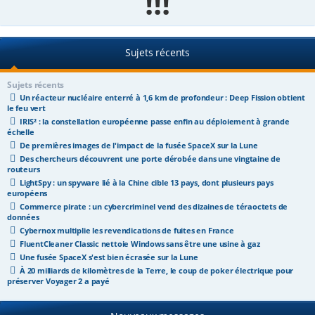
!!!
e
r
Sujets récents
Sujets récents
Un réacteur nucléaire enterré à 1,6 km de profondeur : Deep Fission obtient
le feu vert
IRIS² : la constellation européenne passe enfin au déploiement à grande
échelle
De premières images de l'impact de la fusée SpaceX sur la Lune
Des chercheurs découvrent une porte dérobée dans une vingtaine de
routeurs
LightSpy : un spyware lié à la Chine cible 13 pays, dont plusieurs pays
européens
Commerce pirate : un cybercriminel vend des dizaines de téraoctets de
données
Cybernox multiplie les revendications de fuites en France
FluentCleaner Classic nettoie Windows sans être une usine à gaz
Une fusée SpaceX s'est bien écrasée sur la Lune
À 20 milliards de kilomètres de la Terre, le coup de poker électrique pour
préserver Voyager 2 a payé