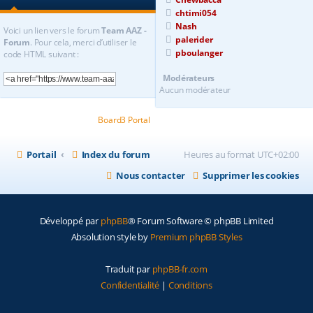
chtimi054
Nash
Voici un lien vers le forum
Team AAZ -
palerider
Forum
. Pour cela, merci d’utiliser le
pboulanger
code HTML suivant :
Modérateurs
Aucun modérateur
Powered by
Board3 Portal
© 2009 - 2020 Board3 Group
Portail
Index du forum
Heures au format
UTC+02:00
Nous contacter
Supprimer les cookies
Développé par
phpBB
® Forum Software © phpBB Limited
Absolution style by
Premium phpBB Styles
Traduit par
phpBB-fr.com
Confidentialité
|
Conditions