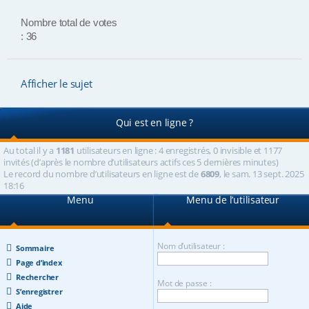
Nombre total de votes
: 36
Afficher le sujet
Qui est en ligne ?
Au total il y a
1181
utilisateurs en ligne : 4 enregistrés, 0 invisible et 1177
invités (d’après le nombre d’utilisateurs actifs ces 5 dernières minutes)
Le record du nombre d’utilisateurs en ligne est de
6809
, le sam. 13 sept. 2025
18:16
Menu
Menu de l’utilisateur
Nom d’utilisateur :
Sommaire
Page d’index
Rechercher
Mot de passe :
S’enregistrer
Aide