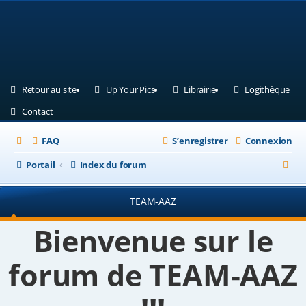
(Ouvre un nouvel onglet)
(Ouvre un nouvel onglet)
(Ouvre un nouvel ongle
(Ouv
Retour au site
Up Your Pics
Librairie
Logithèque
(Ouvre un nouvel onglet)
Contact
FAQ
S’enregistrer
Connexion
R
Portail
Index du forum
e
TEAM-AAZ
c
h
Bienvenue sur le
e
forum de TEAM-AAZ
r
c
h