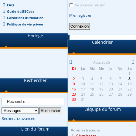
Se souvenir de moi
FAQ
Guide du BBCode
M’enregistrer
Conditions d’utilisation
Politique de vie privée
Horloge
Calendrier
Aou. 2026
Di
Lu
Ma
Me
Je
Ve
Sa
1
2
3
4
5
6
7
8
Rechercher
9
10
11
12
13
14
15
16
17
18
19
20
21
22
23
24
25
26
27
28
29
30
31
L’équipe du forum
Recherche avancée
Lien du forum
Administrateurs
Chewbacca