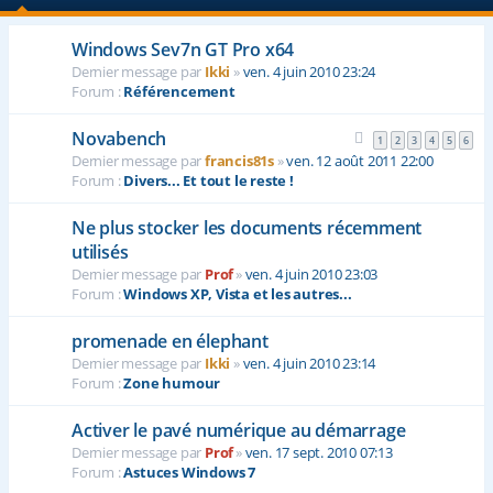
Windows Sev7n GT Pro x64
Dernier message par
Ikki
»
ven. 4 juin 2010 23:24
Forum :
Référencement
Novabench
1
2
3
4
5
6
Dernier message par
francis81s
»
ven. 12 août 2011 22:00
Forum :
Divers... Et tout le reste !
Ne plus stocker les documents récemment
utilisés
Dernier message par
Prof
»
ven. 4 juin 2010 23:03
Forum :
Windows XP, Vista et les autres...
promenade en élephant
Dernier message par
Ikki
»
ven. 4 juin 2010 23:14
Forum :
Zone humour
Activer le pavé numérique au démarrage
Dernier message par
Prof
»
ven. 17 sept. 2010 07:13
Forum :
Astuces Windows 7