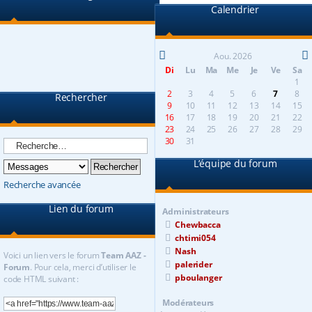
Calendrier
Aou. 2026
Di
Lu
Ma
Me
Je
Ve
Sa
1
2
3
4
5
6
7
8
Rechercher
9
10
11
12
13
14
15
16
17
18
19
20
21
22
23
24
25
26
27
28
29
30
31
L’équipe du forum
Recherche avancée
Lien du forum
Administrateurs
Chewbacca
chtimi054
Nash
Voici un lien vers le forum
Team AAZ -
palerider
Forum
. Pour cela, merci d’utiliser le
pboulanger
code HTML suivant :
Modérateurs