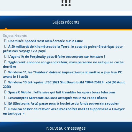
!!!
e
r
Sujets récents
Sujets récents
Une fusée SpaceX s'est bien écrasée sur la Lune
À 20 milliards de kilomètres de la Terre, le coup de poker électrique pour
préserver Voyager 2 a payé
L'agent IA de Perplexity peut-il faire ses courses sur Amazon ?
YggTorrent annonce son grand retour, mais personne ne sait qui se cache
derrière
Windows 11, les “Insiders” doivent impérativement mettre à jour leur PC
avant le 11 août
Windows 10 Entreprise LTSC 2021 SlimDown build 19044.7548 Fr x64 (06 Aout.
2026)
SpaceX Mobile : l'offensive qui fait trembler les opérateurs télécoms
Les comptes Microsoft 365 sont attaqués via le Wi-Fi des hôtels
EA (Electronic Arts) passe sous la houlette du fonds souverain saoudien
Gmail va cesser de relever vos autres boîtes mail et supprimera « Envoyer
en tant que »
Nouveaux messages