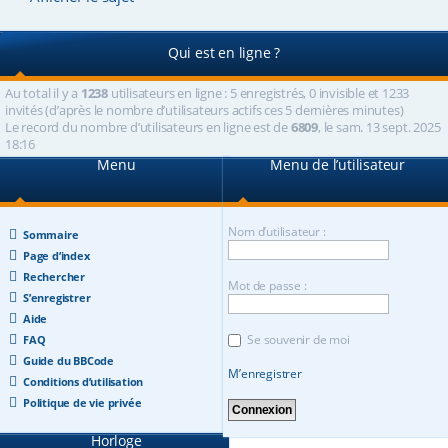
Qui est en ligne ?
Au total il y a
1238
utilisateurs en ligne : 5 enregistrés, 0 invisible et 1233
invités (d’après le nombre d’utilisateurs actifs ces 5 dernières minutes)
Le record du nombre d’utilisateurs en ligne est de
6809
, le sam. 13 sept. 2025
18:16
Menu
Menu de l’utilisateur
Nom d’utilisateur :
Sommaire
Page d’index
Rechercher
Mot de passe :
S’enregistrer
Aide
Se souvenir de moi
FAQ
Guide du BBCode
M’enregistrer
Conditions d’utilisation
Politique de vie privée
Horloge