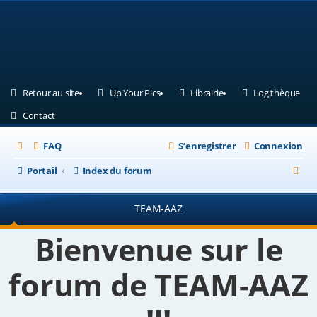
(Ouvre un nouvel onglet)
(Ouvre un nouvel onglet)
(Ouvre un nouvel ongle
(Ouv
Retour au site
Up Your Pics
Librairie
Logithèque
(Ouvre un nouvel onglet)
Contact
FAQ
S’enregistrer
Connexion
R
Portail
Index du forum
e
TEAM-AAZ
c
h
Bienvenue sur le
e
forum de TEAM-AAZ
r
c
h