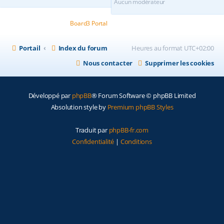
Aucun modérateur
Powered by
Board3 Portal
© 2009 - 2020 Board3 Group
Portail
Index du forum
Heures au format
UTC+02:00
Nous contacter
Supprimer les cookies
Développé par
phpBB
® Forum Software © phpBB Limited
Absolution style by
Premium phpBB Styles
Traduit par
phpBB-fr.com
Confidentialité
|
Conditions