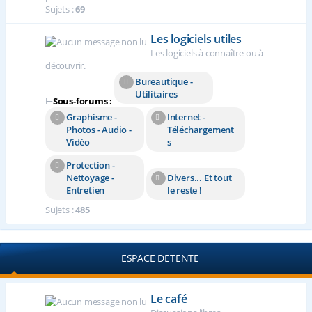
Sujets :
69
Les logiciels utiles
Les logiciels à connaître ou à
découvrir.
Bureautique -
Utilitaires
⊢
Sous-forums :
Graphisme -
Internet -
Photos - Audio -
Téléchargement
Vidéo
s
Protection -
Nettoyage -
Divers... Et tout
Entretien
le reste !
Sujets :
485
ESPACE DETENTE
Le café