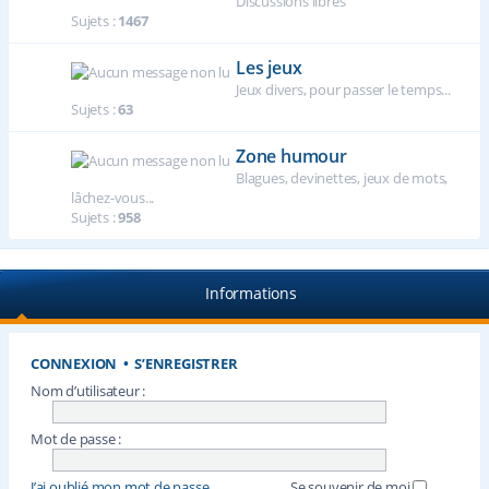
Discussions libres
Sujets :
1467
Les jeux
Jeux divers, pour passer le temps...
Sujets :
63
Zone humour
Blagues, devinettes, jeux de mots,
lâchez-vous...
Sujets :
958
Informations
CONNEXION
•
S’ENREGISTRER
Nom d’utilisateur :
Mot de passe :
J’ai oublié mon mot de passe
Se souvenir de moi