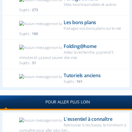
Sites incontournables et autres
Sujets :
273
Les bons plans
Partagez vos bons plans sur le net
Sujets :
180
Folding@home
Aidez la recherche, ça prend 5
minutes et ça peut sauver des vies
Sujets :
31
Tutoriels anciens
Sujets :
161
POUR ALLER PLUS LOIN
L'essentiel à connaître
Retrouvez ici les bases, le minimum à
connaître pour aller plus loin...