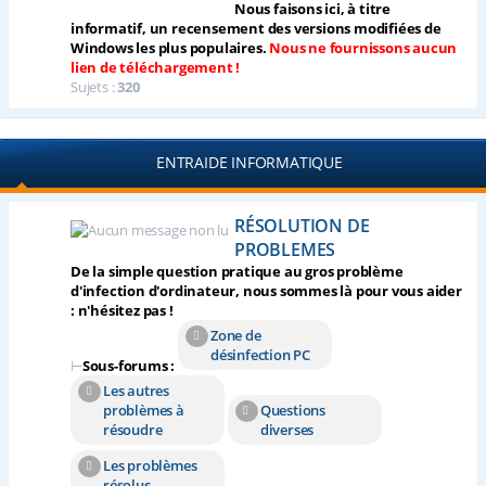
Nous faisons ici, à titre
informatif, un recensement des versions modifiées de
Windows les plus populaires.
Nous ne fournissons aucun
lien de téléchargement !
Sujets :
320
ENTRAIDE INFORMATIQUE
RÉSOLUTION DE
PROBLEMES
De la simple question pratique au gros problème
d'infection d'ordinateur, nous sommes là pour vous aider
: n'hésitez pas !
Zone de
désinfection PC
⊢
Sous-forums :
Les autres
problèmes à
Questions
résoudre
diverses
Les problèmes
résolus