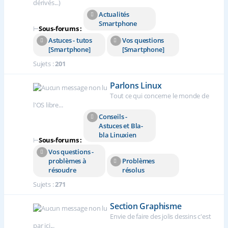
dérivés...)
Actualités
Smartphone
⊢
Sous-forums :
Astuces - tutos
Vos questions
[Smartphone]
[Smartphone]
Sujets :
201
Parlons Linux
Tout ce qui concerne le monde de
l'OS libre...
Conseils -
Astuces et Bla-
bla Linuxien
⊢
Sous-forums :
Vos questions -
problèmes à
Problèmes
résoudre
résolus
Sujets :
271
Section Graphisme
Envie de faire des jolis dessins c'est
par ici...