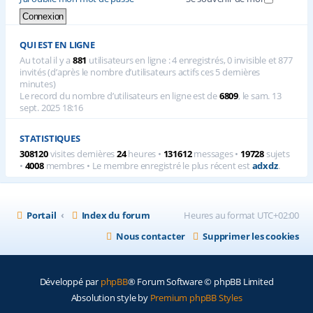
QUI EST EN LIGNE
Au total il y a
881
utilisateurs en ligne : 4 enregistrés, 0 invisible et 877
invités (d’après le nombre d’utilisateurs actifs ces 5 dernières
minutes)
Le record du nombre d’utilisateurs en ligne est de
6809
, le sam. 13
sept. 2025 18:16
STATISTIQUES
308120
visites dernières
24
heures •
131612
messages •
19728
sujets
•
4008
membres • Le membre enregistré le plus récent est
adxdz
.
Portail
Index du forum
Heures au format
UTC+02:00
Nous contacter
Supprimer les cookies
Développé par
phpBB
® Forum Software © phpBB Limited
Absolution style by
Premium phpBB Styles