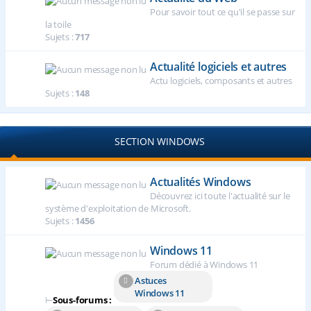
Pour savoir tout ce qu'il se passe sur
la toile
Sujets :
717
Actualité logiciels et autres
Actu logiciels, composants et autres
Sujets :
148
SECTION WINDOWS
Actualités Windows
Découvrez ici toute l'actualité sur le
système d'exploitation de Microsoft.
Sujets :
1456
Windows 11
Forum dédié à Windows 11
Astuces
Windows 11
⊢
Sous-forums :