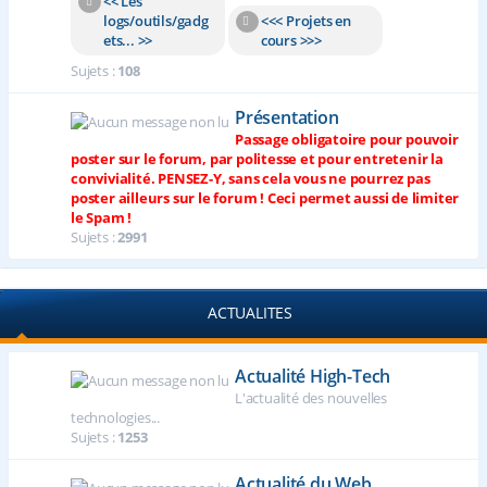
<< Les
logs/outils/gadg
<<< Projets en
ets... >>
cours >>>
Sujets :
108
Présentation
Passage obligatoire pour pouvoir
poster sur le forum, par politesse et pour entretenir la
convivialité. PENSEZ-Y, sans cela vous ne pourrez pas
poster ailleurs sur le forum ! Ceci permet aussi de limiter
le Spam !
Sujets :
2991
ACTUALITES
Actualité High-Tech
L'actualité des nouvelles
technologies...
Sujets :
1253
Actualité du Web