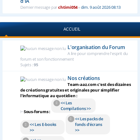
d'IA
Dernier message par
chtimi054
«
dim. 9 août 2026 08:13
ACCUEIL
L'organisation du Forum
A lire pour comprendre l'esprit du
forum et son fonctionnement
Sujets :
95
Nos créations
Team-aaz.com c'est des dizaines
de créations gratuites et originales pour simplifier
l'informatique au quotidien :
<< Les
Compilations >>
⊢
Sous-forums :
<< Les packs de
<< Les E-books
fonds d'écrans
>>
>>