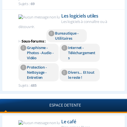
Sujets :
69
Les logiciels utiles
Les logiciels à connaître ou à
découvrir.
Bureautique -
Utilitaires
⊢
Sous-forums :
Graphisme -
Internet -
Photos - Audio -
Téléchargement
Vidéo
s
Protection -
Nettoyage -
Divers... Et tout
Entretien
le reste !
Sujets :
485
ESPACE DETENTE
Le café