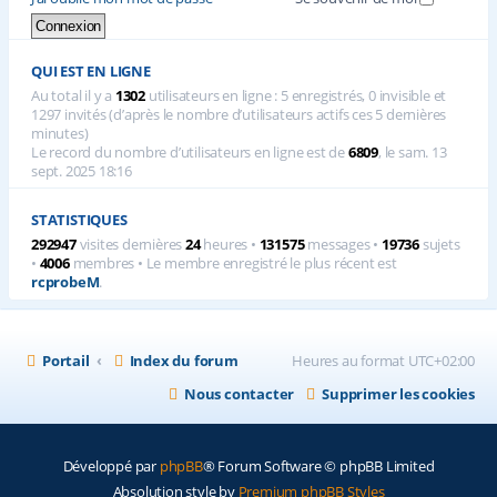
QUI EST EN LIGNE
Au total il y a
1302
utilisateurs en ligne : 5 enregistrés, 0 invisible et
1297 invités (d’après le nombre d’utilisateurs actifs ces 5 dernières
minutes)
Le record du nombre d’utilisateurs en ligne est de
6809
, le sam. 13
sept. 2025 18:16
STATISTIQUES
292947
visites dernières
24
heures •
131575
messages •
19736
sujets
•
4006
membres • Le membre enregistré le plus récent est
rcprobeM
.
Portail
Index du forum
Heures au format
UTC+02:00
Nous contacter
Supprimer les cookies
Développé par
phpBB
® Forum Software © phpBB Limited
Absolution style by
Premium phpBB Styles