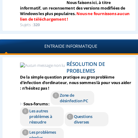
Nous faisons ici, à titre
informatif, un recensement des versions modifiées de
Windows les plus populaires.
Nous ne fournissons aucun
lien de téléchargement !
Sujets :
320
ENTRAIDE INFORMATIQUE
RÉSOLUTION DE
PROBLEMES
De la simple question pratique au gros problème
d'infection d'ordinateur, nous sommes là pour vous aider
: n'hésitez pas !
Zone de
désinfection PC
⊢
Sous-forums :
Les autres
problèmes à
Questions
résoudre
diverses
Les problèmes
résolus