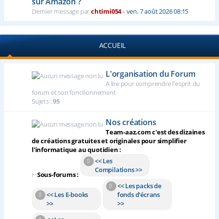
sur Amazon ?
Dernier message par
chtimi054
«
ven. 7 août 2026 08:15
ACCUEIL
L'organisation du Forum
A lire pour comprendre l'esprit du
forum et son fonctionnement
Sujets :
95
Nos créations
Team-aaz.com c'est des dizaines
de créations gratuites et originales pour simplifier
l'informatique au quotidien :
<< Les
Compilations >>
⊢
Sous-forums :
<< Les packs de
<< Les E-books
fonds d'écrans
>>
>>