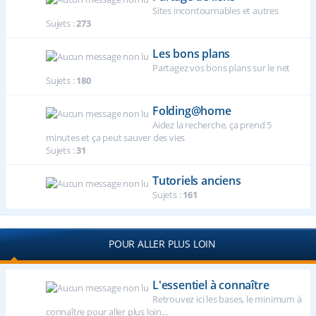
Sites incontournables et autres
Sujets :
273
Les bons plans
Partagez vos bons plans sur le net
Sujets :
180
Folding@home
Aidez la recherche, ça prend 5
minutes et ça peut sauver des vies
Sujets :
31
Tutoriels anciens
Sujets :
161
POUR ALLER PLUS LOIN
L'essentiel à connaître
Retrouvez ici les bases, le minimum à
connaître pour aller plus loin...