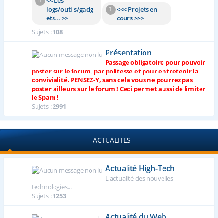
<< Les
logs/outils/gadg
<<< Projets en
ets... >>
cours >>>
Sujets :
108
Présentation
Passage obligatoire pour pouvoir
poster sur le forum, par politesse et pour entretenir la
convivialité. PENSEZ-Y, sans cela vous ne pourrez pas
poster ailleurs sur le forum ! Ceci permet aussi de limiter
le Spam !
Sujets :
2991
ACTUALITES
Actualité High-Tech
L'actualité des nouvelles
technologies...
Sujets :
1253
Actualité du Web