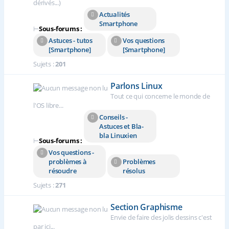
dérivés...)
Actualités
Smartphone
⊢
Sous-forums :
Astuces - tutos
Vos questions
[Smartphone]
[Smartphone]
Sujets :
201
Parlons Linux
Tout ce qui concerne le monde de
l'OS libre...
Conseils -
Astuces et Bla-
bla Linuxien
⊢
Sous-forums :
Vos questions -
problèmes à
Problèmes
résoudre
résolus
Sujets :
271
Section Graphisme
Envie de faire des jolis dessins c'est
par ici...