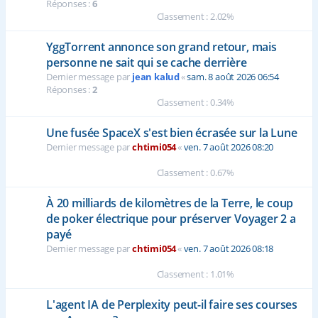
Réponses :
6
Classement : 2.02%
YggTorrent annonce son grand retour, mais
personne ne sait qui se cache derrière
Dernier message par
jean kalud
«
sam. 8 août 2026 06:54
Réponses :
2
Classement : 0.34%
Une fusée SpaceX s'est bien écrasée sur la Lune
Dernier message par
chtimi054
«
ven. 7 août 2026 08:20
Classement : 0.67%
À 20 milliards de kilomètres de la Terre, le coup
de poker électrique pour préserver Voyager 2 a
payé
Dernier message par
chtimi054
«
ven. 7 août 2026 08:18
Classement : 1.01%
L'agent IA de Perplexity peut-il faire ses courses