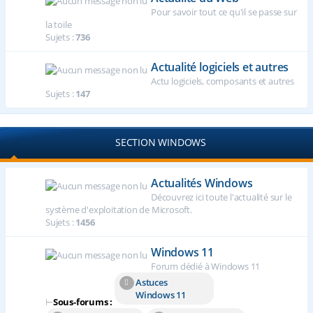
Pour savoir tout ce qu'il se passe sur
la toile
Sujets :
736
Actualité logiciels et autres
Actu logiciels, composants et autres
Sujets :
147
SECTION WINDOWS
Actualités Windows
Découvrez ici toute l'actualité sur le
système d'exploitation de Microsoft.
Sujets :
1456
Windows 11
Forum dédié à Windows 11
Astuces
Windows 11
⊢
Sous-forums :