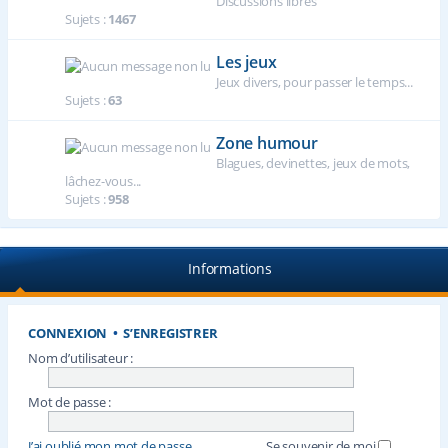
Discussions libres
Sujets :
1467
Les jeux
Jeux divers, pour passer le temps...
Sujets :
63
Zone humour
Blagues, devinettes, jeux de mots,
lâchez-vous...
Sujets :
958
Informations
CONNEXION
•
S’ENREGISTRER
Nom d’utilisateur :
Mot de passe :
J’ai oublié mon mot de passe
Se souvenir de moi