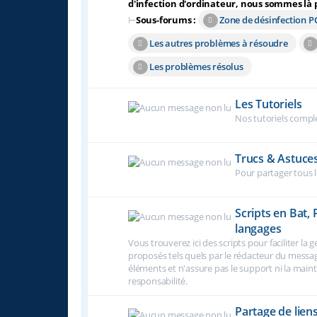
d'infection d'ordinateur, nous sommes là po
⊢
Sous-forums :
Zone de désinfection P
Les autres problèmes à résoudre
Les problèmes résolus
Les Tutoriels
Nos tutoriels compl
Trucs & Astuce
Pour partager tous l
Scripts en Bat,
langages
Vous trouverez ici des scripts pour faciliter la 
proposés tels quels par le rédacteur du message
éléments et n'assure pas le support ni la maint
responsabilité.
Partage de lien