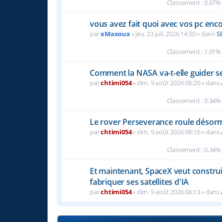
Classement : 0.67%
vous avez fait quoi avec vos pc enc
par
xMaxoux
» jeu. 23 juil. 2026 14:50 » dans
S
Classement : 1.01%
Comment la NASA va-t-elle guider se
par
chtimi054
» dim. 9 août 2026 08:20 » dans
Classement : 0.34%
Le rover Perseverance roule désorm
par
chtimi054
» dim. 9 août 2026 08:16 » dans
Classement : 0.34%
Et maintenant, SpaceX veut construi
fabriquer ses satellites d'IA
par
chtimi054
» dim. 9 août 2026 08:13 » dans