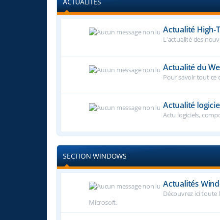
ACTUALITES
Actualité High-
L'actualité des nouve
Actualité du W
Pour savoir tout ce q
Actualité logicie
Actu logiciels, comp
SECTION WINDOWS
Actualités Win
Découvrez ici toute l
Microsoft.