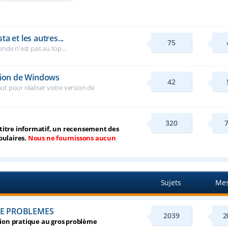
a et les autres...
75
nde n'est pas au top...
rsion de Windows
42
tout pour réaliser votre version de
320
à titre informatif, un recensement des
pulaires.
Nous ne fournissons aucun
Sujets
Mes
E PROBLEMES
2039
2
tion pratique au gros problème