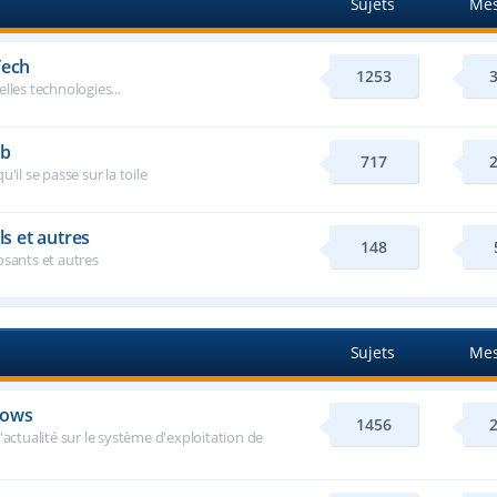
Sujets
Mes
Tech
1253
lles technologies...
eb
717
u'il se passe sur la toile
ls et autres
148
osants et autres
Sujets
Mes
dows
1456
'actualité sur le système d'exploitation de