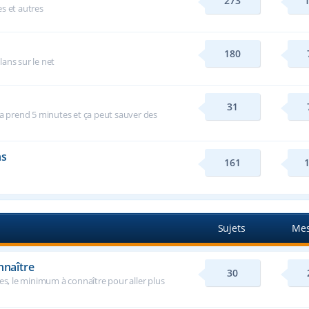
273
s et autres
180
ans sur le net
31
ça prend 5 minutes et ça peut sauver des
ns
161
Sujets
Mes
nnaître
30
ses, le minimum à connaître pour aller plus