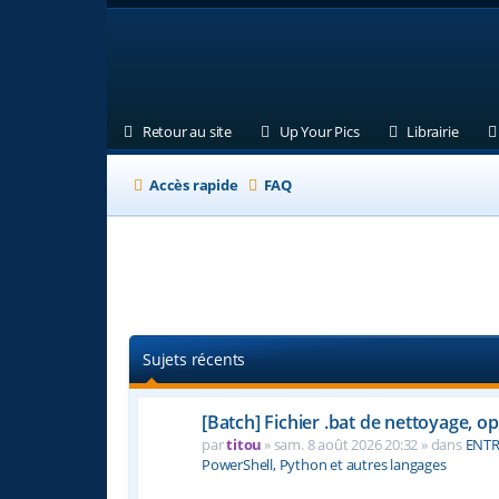
(Ouvre un nouvel onglet)
(Ouvre un nouvel ongl
(Ouvre
Retour au site
Up Your Pics
Librairie
Accès rapide
FAQ
Sujets récents
[Batch] Fichier .bat de nettoyage, o
par
titou
» sam. 8 août 2026 20:32 » dans
ENTR
PowerShell, Python et autres langages