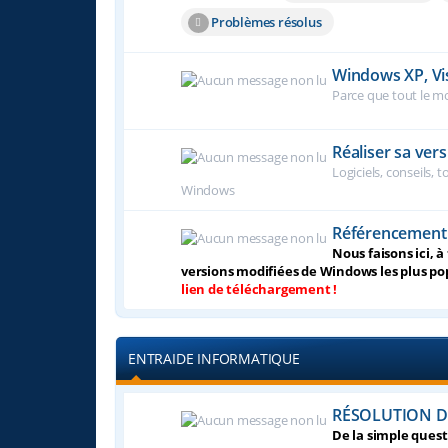
Problèmes résolus
Windows XP, Vist
Parce que tout le mo
Réaliser sa ve
Logiciels, conseils, 
Windows
Référencement
Nous faisons ici, 
versions modifiées de Windows les plus po
lien de téléchargement !
ENTRAIDE INFORMATIQUE
RÉSOLUTION D
De la simple ques