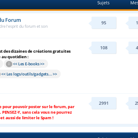
Sujets
Mes
 du Forum
95
re l'esprit du forum et son
108
 des dizaines de créations gratuites
e au quotidien :
<< Les E-books >>
<< Les logs/outils/gadgets... >>
2991
2
e pour pouvoir poster sur le forum, par
é. PENSEZ-Y, sans cela vous ne pourrez
et aussi de limiter le Spam !