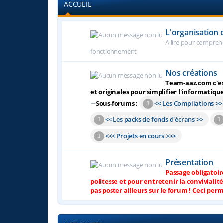
ACCUEIL
L'organisation
A lire pour comprend
fonctionnement
Nos créations
Team-aaz.com c'est
et originales pour simplifier l'informatiqu
⊢
Sous-forums :
<< Les Compilations >>
<< Les packs de fonds d'écrans >>
<<< Projets en cours >>>
Présentation
Passage obligatoir
politesse et pour entretenir la convivialit
pas poster ailleurs sur le forum ! Ceci perm