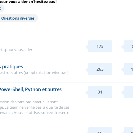
ur vous aider : n'hésitez pas !
C
Questions diverses
175
ets pour vous aider
s pratiques
263
es trucs utiles (or optimisation windows)
 PowerShell, Python et autres
31
gestion de votre ordinateur. Ils sont
. La team ne vérifie pas la qualité de ces
enance. Vous les utilisez sous votre seule
s