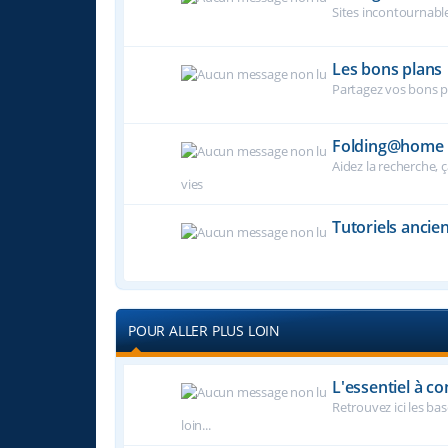
Sites incontournable
Les bons plans
Partagez vos bons pl
Folding@home
Aidez la recherche, 
vies
Tutoriels ancie
POUR ALLER PLUS LOIN
L'essentiel à co
Retrouvez ici les ba
loin...