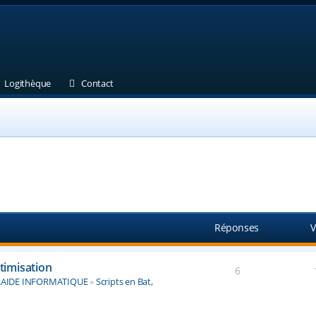
et)
 un nouvel onglet)
(Ouvre un nouvel onglet)
(Ouvre un nouvel onglet)
Logithèque
Contact
Réponses
V
ptimisation
6
AIDE INFORMATIQUE
»
Scripts en Bat,