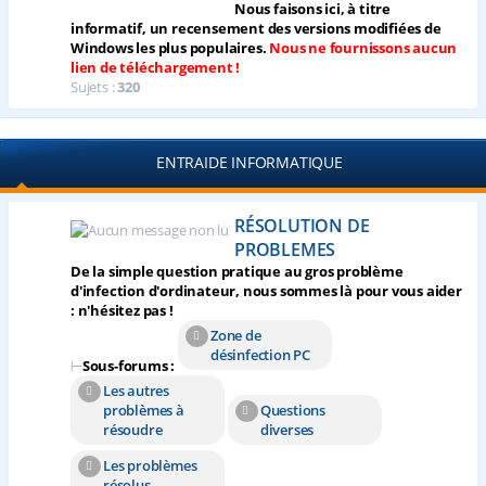
Nous faisons ici, à titre
informatif, un recensement des versions modifiées de
Windows les plus populaires.
Nous ne fournissons aucun
lien de téléchargement !
Sujets :
320
ENTRAIDE INFORMATIQUE
RÉSOLUTION DE
PROBLEMES
De la simple question pratique au gros problème
d'infection d'ordinateur, nous sommes là pour vous aider
: n'hésitez pas !
Zone de
désinfection PC
⊢
Sous-forums :
Les autres
problèmes à
Questions
résoudre
diverses
Les problèmes
résolus