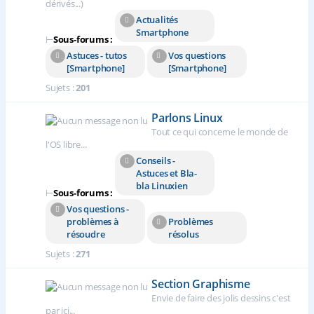
dérivés...)
Actualités
Smartphone
⊢
Sous-forums :
Astuces - tutos
Vos questions
[Smartphone]
[Smartphone]
Sujets :
201
Parlons Linux
Tout ce qui concerne le monde de
l'OS libre...
Conseils -
Astuces et Bla-
bla Linuxien
⊢
Sous-forums :
Vos questions -
problèmes à
Problèmes
résoudre
résolus
Sujets :
271
Section Graphisme
Envie de faire des jolis dessins c'est
par ici...