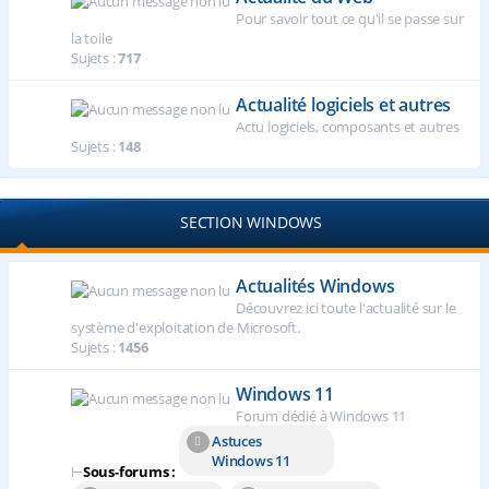
Pour savoir tout ce qu'il se passe sur
la toile
Sujets :
717
Actualité logiciels et autres
Actu logiciels, composants et autres
Sujets :
148
SECTION WINDOWS
Actualités Windows
Découvrez ici toute l'actualité sur le
système d'exploitation de Microsoft.
Sujets :
1456
Windows 11
Forum dédié à Windows 11
Astuces
Windows 11
⊢
Sous-forums :