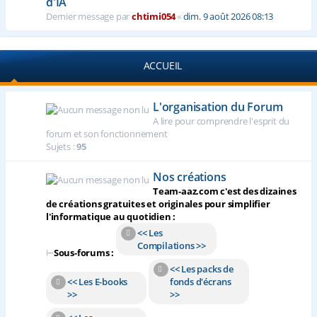
d'IA
Dernier message par
chtimi054
«
dim. 9 août 2026 08:13
ACCUEIL
L'organisation du Forum
A lire pour comprendre l'esprit du
forum et son fonctionnement
Sujets :
95
Nos créations
Team-aaz.com c'est des dizaines
de créations gratuites et originales pour simplifier
l'informatique au quotidien :
<< Les
Compilations >>
⊢
Sous-forums :
<< Les packs de
<< Les E-books
fonds d'écrans
>>
>>