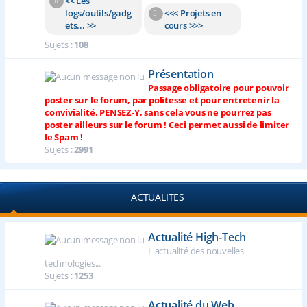
<< Les
logs/outils/gadg
<<< Projets en
ets... >>
cours >>>
Sujets :
108
Présentation
Passage obligatoire pour pouvoir
poster sur le forum, par politesse et pour entretenir la
convivialité. PENSEZ-Y, sans cela vous ne pourrez pas
poster ailleurs sur le forum ! Ceci permet aussi de limiter
le Spam !
Sujets :
2991
ACTUALITES
Actualité High-Tech
L'actualité des nouvelles
technologies...
Sujets :
1253
Actualité du Web