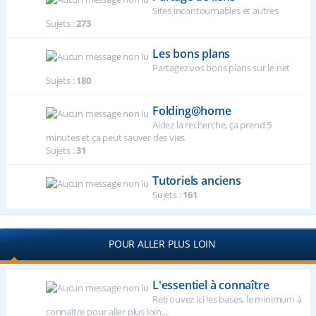
Sites incontournables et autres
Sujets :
273
Les bons plans
Partagez vos bons plans sur le net
Sujets :
180
Folding@home
Aidez la recherche, ça prend 5
minutes et ça peut sauver des vies
Sujets :
31
Tutoriels anciens
Sujets :
161
POUR ALLER PLUS LOIN
L'essentiel à connaître
Retrouvez ici les bases, le minimum à
connaître pour aller plus loin...