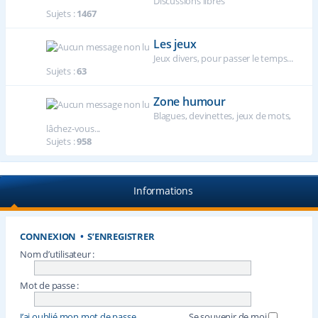
Discussions libres
Sujets :
1467
Les jeux
Jeux divers, pour passer le temps...
Sujets :
63
Zone humour
Blagues, devinettes, jeux de mots,
lâchez-vous...
Sujets :
958
Informations
CONNEXION
•
S’ENREGISTRER
Nom d’utilisateur :
Mot de passe :
J’ai oublié mon mot de passe
Se souvenir de moi