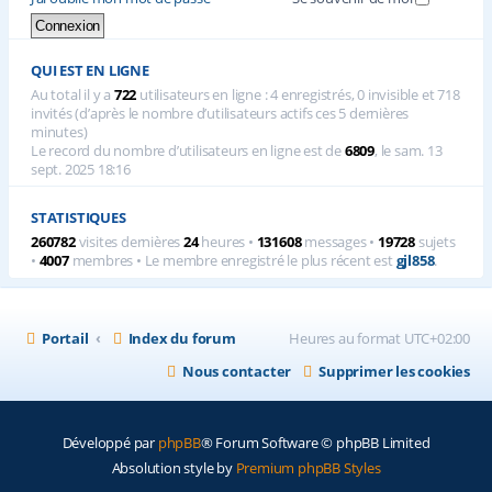
QUI EST EN LIGNE
Au total il y a
722
utilisateurs en ligne : 4 enregistrés, 0 invisible et 718
invités (d’après le nombre d’utilisateurs actifs ces 5 dernières
minutes)
Le record du nombre d’utilisateurs en ligne est de
6809
, le sam. 13
sept. 2025 18:16
STATISTIQUES
260782
visites dernières
24
heures •
131608
messages •
19728
sujets
•
4007
membres • Le membre enregistré le plus récent est
gjl858
.
Portail
Index du forum
Heures au format
UTC+02:00
Nous contacter
Supprimer les cookies
Développé par
phpBB
® Forum Software © phpBB Limited
Absolution style by
Premium phpBB Styles