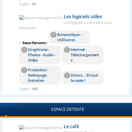
Sujets :
69
Les logiciels utiles
Les logiciels à connaître ou à
découvrir.
Bureautique -
Utilitaires
⊢
Sous-forums :
Graphisme -
Internet -
Photos - Audio -
Téléchargement
Vidéo
s
Protection -
Nettoyage -
Divers... Et tout
Entretien
le reste !
Sujets :
485
ESPACE DETENTE
Le café