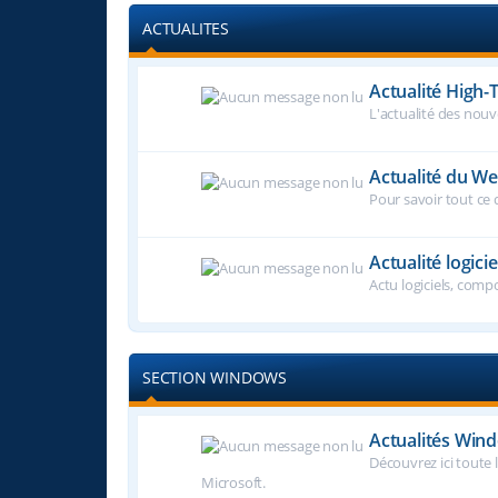
ACTUALITES
Actualité High-
L'actualité des nouve
Actualité du W
Pour savoir tout ce q
Actualité logicie
Actu logiciels, comp
SECTION WINDOWS
Actualités Win
Découvrez ici toute l
Microsoft.