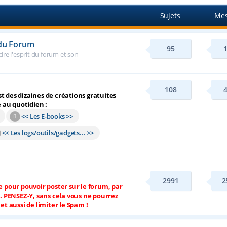
Sujets
Mes
 du Forum
95
re l'esprit du forum et son
108
 des dizaines de créations gratuites
e au quotidien :
<< Les E-books >>
<< Les logs/outils/gadgets... >>
2991
2
e pour pouvoir poster sur le forum, par
é. PENSEZ-Y, sans cela vous ne pourrez
et aussi de limiter le Spam !