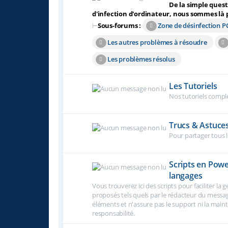
De la simple ques
d'infection d'ordinateur, nous sommes là po
⊢
Sous-forums :
Zone de désinfection P
Les autres problèmes à résoudre
Les problèmes résolus
Les Tutoriels
Nos tutoriels compl
Trucs & Astuce
Pour partager tous l
Scripts en Powe
langages
Vous trouverez ici des scripts pour faciliter la 
proposés tels quels par le rédacteur du message
éléments et n'assure pas le support ni la maint
responsabilité.