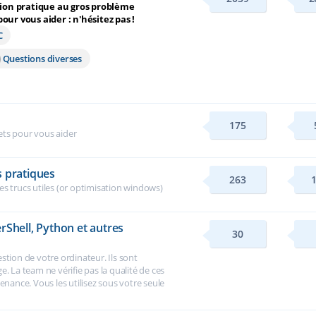
tion pratique au gros problème
ur vous aider : n'hésitez pas !
C
Questions diverses
175
ets pour vous aider
s pratiques
263
es trucs utiles (or optimisation windows)
rShell, Python et autres
30
gestion de votre ordinateur. Ils sont
. La team ne vérifie pas la qualité de ces
enance. Vous les utilisez sous votre seule