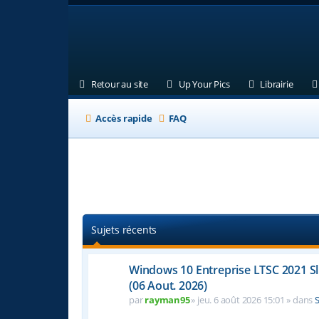
(Ouvre un nouvel onglet)
(Ouvre un nouvel ongl
(Ouvre
Retour au site
Up Your Pics
Librairie
Accès rapide
FAQ
Sujets récents
Windows 10 Entreprise LTSC 2021 S
(06 Aout. 2026)
par
rayman95
» jeu. 6 août 2026 15:01 » dans