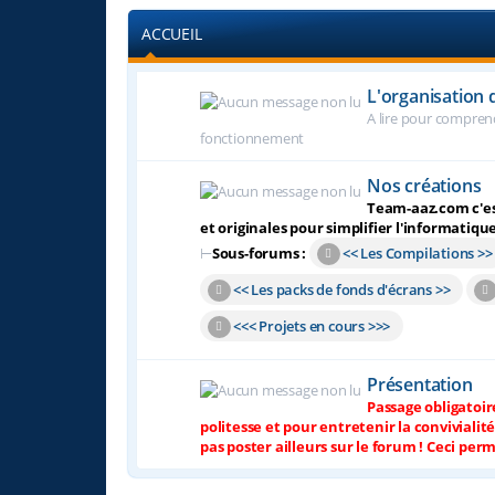
ACCUEIL
L'organisation
A lire pour comprend
fonctionnement
Nos créations
Team-aaz.com c'est
et originales pour simplifier l'informatiqu
⊢
Sous-forums :
<< Les Compilations >>
<< Les packs de fonds d'écrans >>
<<< Projets en cours >>>
Présentation
Passage obligatoir
politesse et pour entretenir la convivialit
pas poster ailleurs sur le forum ! Ceci perm