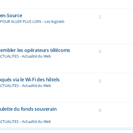
Open-Source
2
s
POUR ALLER PLUS LOIN
»
Les logiciels
 trembler les opérateurs télécoms
0
CTUALITES
»
Actualité du Web
qués via le Wi-Fi des hôtels
0
CTUALITES
»
Actualité du Web
oulette du fonds souverain
0
CTUALITES
»
Actualité du Web