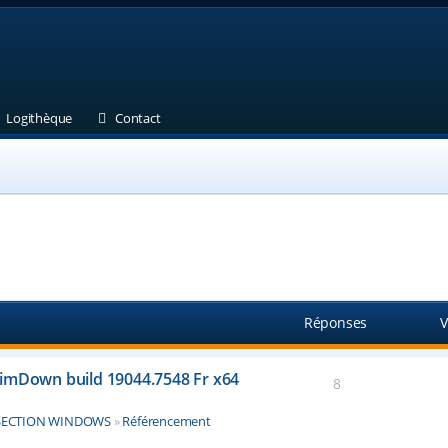
et)
 un nouvel onglet)
(Ouvre un nouvel onglet)
(Ouvre un nouvel onglet)
Logithèque
Contact
Réponses
V
limDown build 19044.7548 Fr x64
8
SECTION WINDOWS
»
Référencement