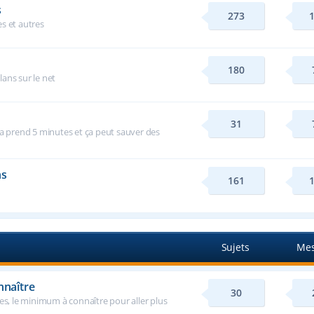
s
273
s et autres
180
ans sur le net
31
ça prend 5 minutes et ça peut sauver des
ns
161
Sujets
Mes
nnaître
30
ses, le minimum à connaître pour aller plus