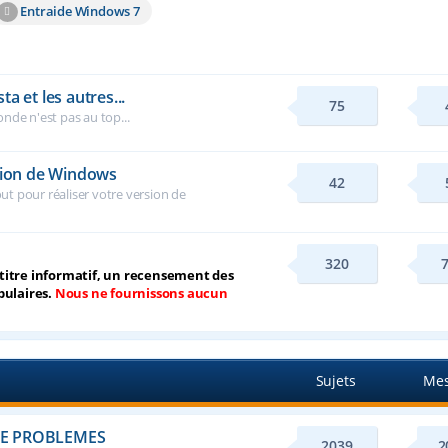
Entraide Windows 7
a et les autres...
75
nde n'est pas au top...
rsion de Windows
42
tout pour réaliser votre version de
320
à titre informatif, un recensement des
pulaires.
Nous ne fournissons aucun
Sujets
Mes
E PROBLEMES
2039
2