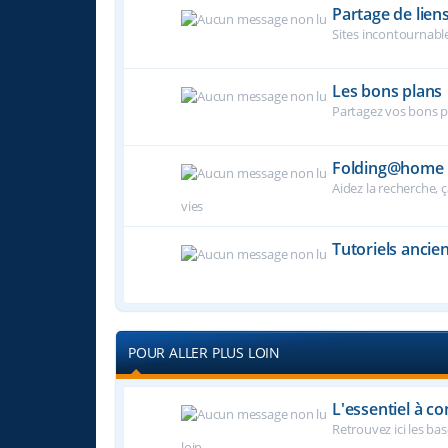
Partage de lien
Sites incontournable
Les bons plans
Partagez vos bons pl
Folding@home
Aidez la recherche, 
vies
Tutoriels ancie
POUR ALLER PLUS LOIN
L'essentiel à co
Retrouvez ici les ba
loin...