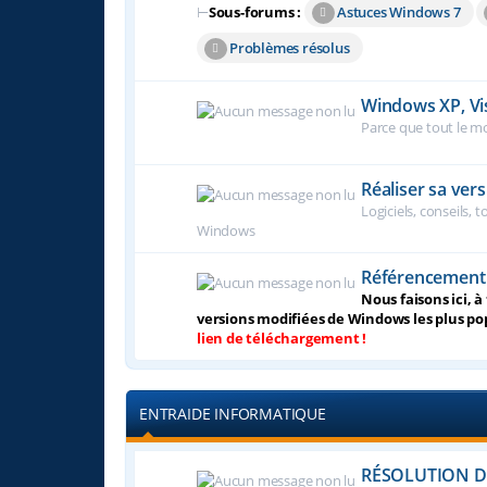
⊢
Sous-forums :
Astuces Windows 7
Problèmes résolus
Windows XP, Vist
Parce que tout le mo
Réaliser sa ve
Logiciels, conseils, 
Windows
Référencement
Nous faisons ici, 
versions modifiées de Windows les plus po
lien de téléchargement !
ENTRAIDE INFORMATIQUE
RÉSOLUTION D