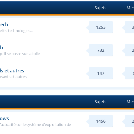
Sujets
Mes
Tech
1253
lles technologies...
eb
732
u'il se passe sur la toile
ls et autres
147
osants et autres
Sujets
Mes
dows
1456
'actualité sur le système d'exploitation de