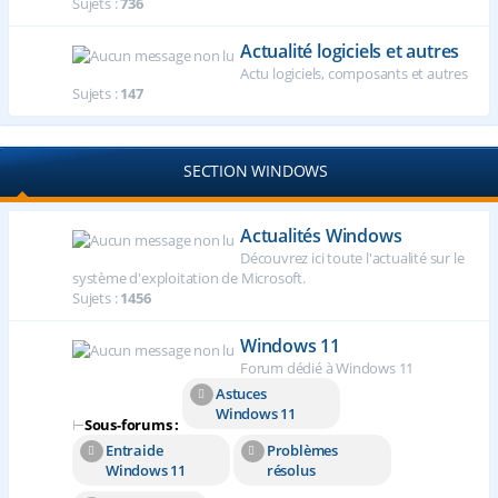
Sujets :
736
Actualité logiciels et autres
Actu logiciels, composants et autres
Sujets :
147
SECTION WINDOWS
Actualités Windows
Découvrez ici toute l'actualité sur le
système d'exploitation de Microsoft.
Sujets :
1456
Windows 11
Forum dédié à Windows 11
Astuces
Windows 11
⊢
Sous-forums :
Entraide
Problèmes
Windows 11
résolus