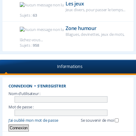
Les jeux
Jeux divers, pour passer le temps...
Sujets :
63
Zone humour
Blagues, devinettes, jeux de mots,
lâchez-vous...
Sujets :
958
Informations
CONNEXION
•
S’ENREGISTRER
Nom d’utilisateur :
Mot de passe :
J’ai oublié mon mot de passe
Se souvenir de moi