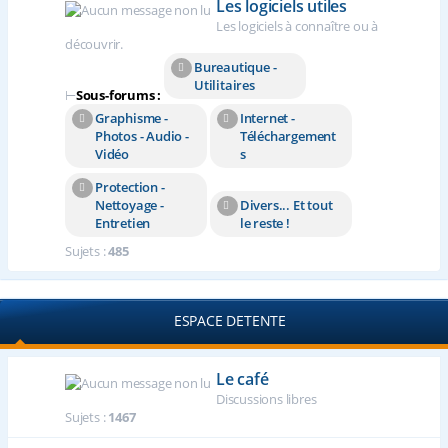
Les logiciels utiles
Les logiciels à connaître ou à
découvrir.
Bureautique -
Utilitaires
⊢
Sous-forums :
Graphisme -
Internet -
Photos - Audio -
Téléchargement
Vidéo
s
Protection -
Nettoyage -
Divers... Et tout
Entretien
le reste !
Sujets :
485
ESPACE DETENTE
Le café
Discussions libres
Sujets :
1467