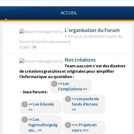
ACCUEIL
L'organisation du Forum
A lire pour comprendre l'esprit du
forum et son fonctionnement
Sujets :
95
Nos créations
Team-aaz.com c'est des dizaines
de créations gratuites et originales pour simplifier
l'informatique au quotidien :
<< Les
Compilations >>
⊢
Sous-forums :
<< Les packs de
<< Les E-books
fonds d'écrans
>>
>>
<< Les
logs/outils/gadg
<<< Projets en
ets... >>
cours >>>