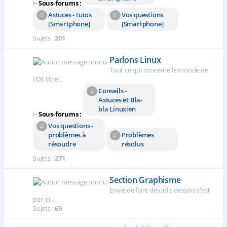
⊢
Sous-forums :
Astuces - tutos
Vos questions
[Smartphone]
[Smartphone]
Sujets :
201
Parlons Linux
Tout ce qui concerne le monde de
l'OS libre...
Conseils -
Astuces et Bla-
bla Linuxien
⊢
Sous-forums :
Vos questions -
problèmes à
Problèmes
résoudre
résolus
Sujets :
271
Section Graphisme
Envie de faire des jolis dessins c'est
par ici...
Sujets :
69