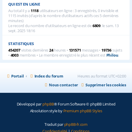
QUI EST EN LIGNE
Au total il y a
1118
utilisateurs en ligne : 3 enregistrés, 0 invisible et
1115 invités (d’après le nombre d’utilisateurs actifs ces 5 dernières
minutes)
Le record du nombre d’utilisateurs en ligne est de
6809
, le sam. 13
sept. 2025 18:16
STATISTIQUES
454207
visites dernières
24
heures •
131571
messages •
19736
sujets
•
4003
membres • Le membre enregistré le plus récent est
Philou
.
Portail
Index du forum
Heures au format
UTC+02:00
Nous contacter
Supprimer les cookies
Développé par
phpBB
® Forum Software © phpBB Limited
Absolution style by
Premium phpBB Styles
Traduit par
phpBB-fr.com
Confidentialité
|
Conditions