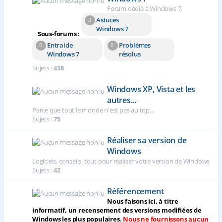
Forum dédié à Windows 7.
Astuces
Windows 7
⊢
Sous-forums :
Entraide
Problèmes
Windows 7
résolus
Sujets :
438
Windows XP, Vista et les
autres...
Parce que tout le monde n'est pas au top...
Sujets :
75
Réaliser sa version de
Windows
Logiciels, conseils, tout pour réaliser votre version de Windows
Sujets :
42
Référencement
Nous faisons ici, à titre
informatif, un recensement des versions modifiées de
Windows les plus populaires.
Nous ne fournissons aucun