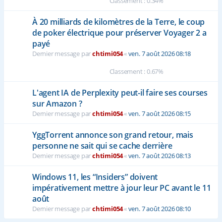
Classement : 0.34%
À 20 milliards de kilomètres de la Terre, le coup
de poker électrique pour préserver Voyager 2 a
payé
Dernier message par
chtimi054
«
ven. 7 août 2026 08:18
Classement : 0.67%
L'agent IA de Perplexity peut-il faire ses courses
sur Amazon ?
Dernier message par
chtimi054
«
ven. 7 août 2026 08:15
YggTorrent annonce son grand retour, mais
personne ne sait qui se cache derrière
Dernier message par
chtimi054
«
ven. 7 août 2026 08:13
Windows 11, les “Insiders” doivent
impérativement mettre à jour leur PC avant le 11
août
Dernier message par
chtimi054
«
ven. 7 août 2026 08:10