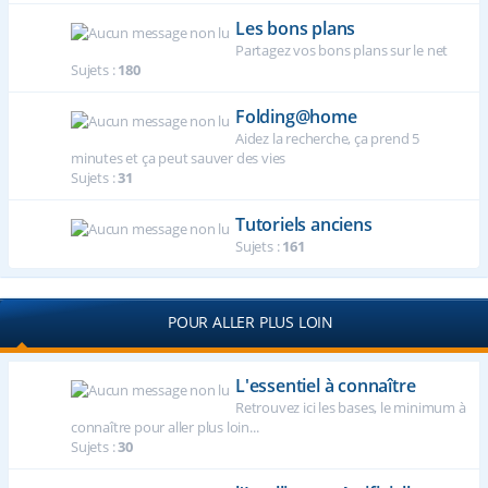
Les bons plans
Partagez vos bons plans sur le net
Sujets :
180
Folding@home
Aidez la recherche, ça prend 5
minutes et ça peut sauver des vies
Sujets :
31
Tutoriels anciens
Sujets :
161
POUR ALLER PLUS LOIN
L'essentiel à connaître
Retrouvez ici les bases, le minimum à
connaître pour aller plus loin...
Sujets :
30