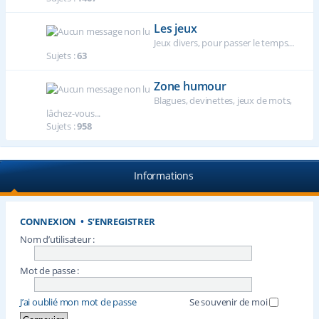
Les jeux
Jeux divers, pour passer le temps...
Sujets :
63
Zone humour
Blagues, devinettes, jeux de mots,
lâchez-vous...
Sujets :
958
Informations
CONNEXION
•
S’ENREGISTRER
Nom d’utilisateur :
Mot de passe :
J’ai oublié mon mot de passe
Se souvenir de moi