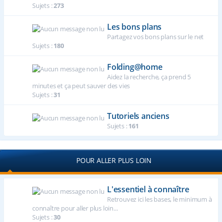
Sujets :
273
Les bons plans
Partagez vos bons plans sur le net
Sujets :
180
Folding@home
Aidez la recherche, ça prend 5
minutes et ça peut sauver des vies
Sujets :
31
Tutoriels anciens
Sujets :
161
POUR ALLER PLUS LOIN
L'essentiel à connaître
Retrouvez ici les bases, le minimum à
connaître pour aller plus loin...
Sujets :
30