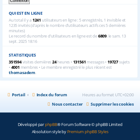
QUI EST EN LIGNE
Au total il y a
1241
utilisateurs en ligne : 5 enregistrés, 1 invisible et
1235 invités (d’après le nombre d’utilisateurs actifs ces 5 dernières
minutes)
Le record du nombre d’utilisateurs en ligne est de
6809
, le sam. 13
sept. 2025 18:16
STATISTIQUES
351594
visites dernières
24
heures •
131561
messages •
19727
sujets
•
4001
membres • Le membre enregistré le plus récent est
thomasadem
.
Portail
Index du forum
Heures au format
UTC+02:00
Nous contacter
Supprimer les cookies
Développé par
phpBB
® Forum Software © phpBB Limited
Absolution style by
Premium phpBB Styles