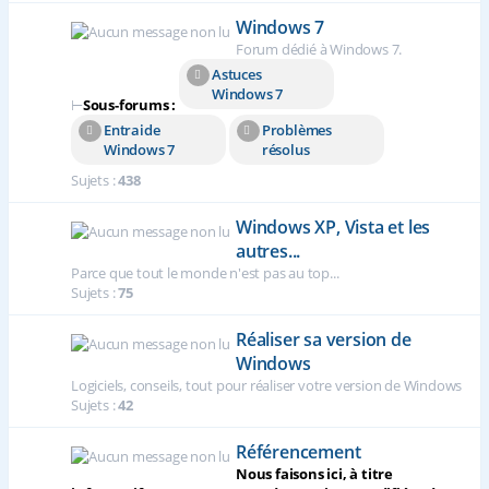
Windows 7
Forum dédié à Windows 7.
Astuces
Windows 7
⊢
Sous-forums :
Entraide
Problèmes
Windows 7
résolus
Sujets :
438
Windows XP, Vista et les
autres...
Parce que tout le monde n'est pas au top...
Sujets :
75
Réaliser sa version de
Windows
Logiciels, conseils, tout pour réaliser votre version de Windows
Sujets :
42
Référencement
Nous faisons ici, à titre