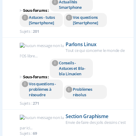
Actualités
Smartphone
⊢
Sous-forums :
Astuces - tutos
Vos questions
[Smartphone]
[Smartphone]
Sujets :
201
Parlons Linux
Tout ce qui concerne le monde de
l'OS libre...
Conseils -
Astuces et Bla-
bla Linuxien
⊢
Sous-forums :
Vos questions -
problèmes à
Problèmes
résoudre
résolus
Sujets :
271
Section Graphisme
Envie de faire des jolis dessins c'est
par ici...
Sujets :
69