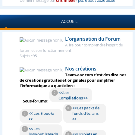
Dernier message par
chtimi054
«
jeu. 6 août 2026 08:03
ACCUEIL
L'organisation du Forum
A lire pour comprendre l'esprit du
forum et son fonctionnement
Sujets :
95
Nos créations
Team-aaz.com c'est des dizaines
de créations gratuites et originales pour simplifier
l'informatique au quotidien :
<< Les
Compilations >>
⊢
Sous-forums :
<< Les packs de
<< Les E-books
fonds d'écrans
>>
>>
<< Les
logs/outils/gadg
<<< Projets en