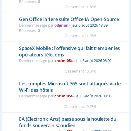
Réponses :
8
Classement : 1.68%
Gen Office la 1ere suite Office IA Open-Source
Dernier message par
odjinan
«
jeu. 6 août 2026 18:39
Réponses :
2
Classement : 1.35%
SpaceX Mobile : l'offensive qui fait trembler les
opérateurs télécoms
Dernier message par
chtimi054
«
jeu. 6 août 2026 08:09
Classement : 0.34%
Les comptes Microsoft 365 sont attaqués via le
Wi-Fi des hôtels
Dernier message par
chtimi054
«
jeu. 6 août 2026 08:05
Classement : 0.67%
EA (Electronic Arts) passe sous la houlette du
fonds souverain saoudien