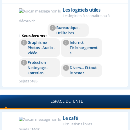
Les logiciels utiles
Les logiciels à connaître ou à
découvrir.
Bureautique -
Utilitaires
⊢
Sous-forums :
Graphisme -
Internet -
Photos - Audio -
Téléchargement
Vidéo
s
Protection -
Nettoyage -
Divers... Et tout
Entretien
le reste !
Sujets :
485
ESPACE DETENTE
Le café
Discussions libres
Sujets :
1467