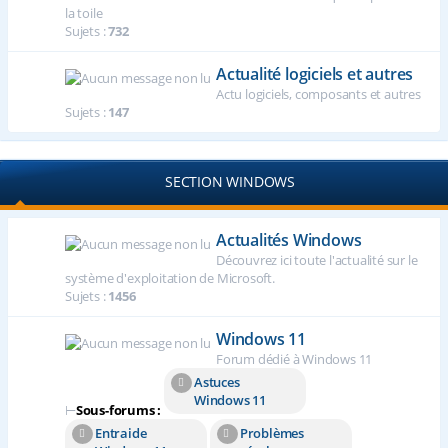
la toile
Sujets :
732
Actualité logiciels et autres
Actu logiciels, composants et autres
Sujets :
147
SECTION WINDOWS
Actualités Windows
Découvrez ici toute l'actualité sur le
système d'exploitation de Microsoft.
Sujets :
1456
Windows 11
Forum dédié à Windows 11
Astuces
Windows 11
⊢
Sous-forums :
Entraide
Problèmes