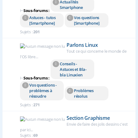
Actualités
Smartphone
⊢
Sous-forums :
Astuces - tutos
Vos questions
[Smartphone]
[Smartphone]
Sujets :
201
Parlons Linux
Tout ce qui concerne le monde de
l'OS libre...
Conseils -
Astuces et Bla-
bla Linuxien
⊢
Sous-forums :
Vos questions -
problèmes à
Problèmes
résoudre
résolus
Sujets :
271
Section Graphisme
Envie de faire des jolis dessins c'est
par ici...
Sujets :
69