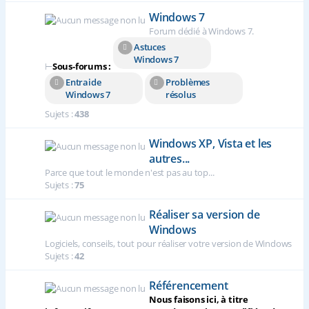
Windows 7
Forum dédié à Windows 7.
Astuces
Windows 7
⊢
Sous-forums :
Entraide
Problèmes
Windows 7
résolus
Sujets :
438
Windows XP, Vista et les
autres...
Parce que tout le monde n'est pas au top...
Sujets :
75
Réaliser sa version de
Windows
Logiciels, conseils, tout pour réaliser votre version de Windows
Sujets :
42
Référencement
Nous faisons ici, à titre