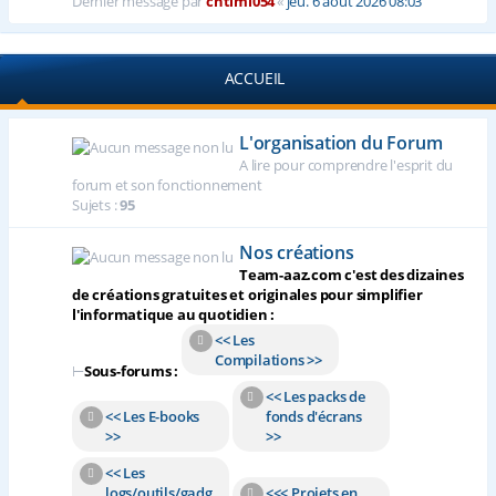
Dernier message par
chtimi054
«
jeu. 6 août 2026 08:03
ACCUEIL
L'organisation du Forum
A lire pour comprendre l'esprit du
forum et son fonctionnement
Sujets :
95
Nos créations
Team-aaz.com c'est des dizaines
de créations gratuites et originales pour simplifier
l'informatique au quotidien :
<< Les
Compilations >>
⊢
Sous-forums :
<< Les packs de
<< Les E-books
fonds d'écrans
>>
>>
<< Les
logs/outils/gadg
<<< Projets en