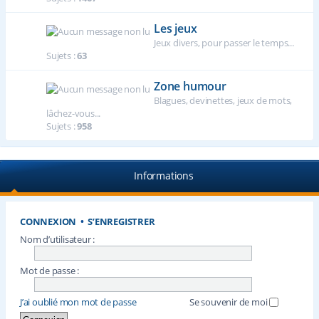
Les jeux
Jeux divers, pour passer le temps...
Sujets :
63
Zone humour
Blagues, devinettes, jeux de mots,
lâchez-vous...
Sujets :
958
Informations
CONNEXION
•
S’ENREGISTRER
Nom d’utilisateur :
Mot de passe :
J’ai oublié mon mot de passe
Se souvenir de moi