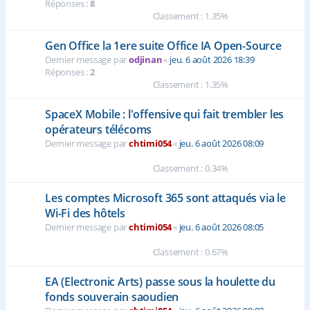
Réponses :
8
Classement : 1.35%
Gen Office la 1ere suite Office IA Open-Source
Dernier message par
odjinan
«
jeu. 6 août 2026 18:39
Réponses :
2
Classement : 1.35%
SpaceX Mobile : l'offensive qui fait trembler les
opérateurs télécoms
Dernier message par
chtimi054
«
jeu. 6 août 2026 08:09
Classement : 0.34%
Les comptes Microsoft 365 sont attaqués via le
Wi-Fi des hôtels
Dernier message par
chtimi054
«
jeu. 6 août 2026 08:05
Classement : 0.67%
EA (Electronic Arts) passe sous la houlette du
fonds souverain saoudien