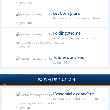
Sujets :
273
Les bons plans
Partagez vos bons plans sur le net
Sujets :
180
Folding@home
Aidez la recherche, ça prend 5
minutes et ça peut sauver des vies
Sujets :
31
Tutoriels anciens
Sujets :
161
POUR ALLER PLUS LOIN
L'essentiel à connaître
Retrouvez ici les bases, le minimum à
connaître pour aller plus loin...
Sujets :
30