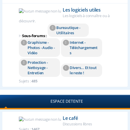
Les logiciels utiles
Les logiciels à connaître ou à
découvrir.
Bureautique -
Utilitaires
⊢
Sous-forums :
Graphisme -
Internet -
Photos - Audio -
Téléchargement
Vidéo
s
Protection -
Nettoyage -
Divers... Et tout
Entretien
le reste !
Sujets :
485
ESPACE DETENTE
Le café
Discussions libres
Sujets :
1467