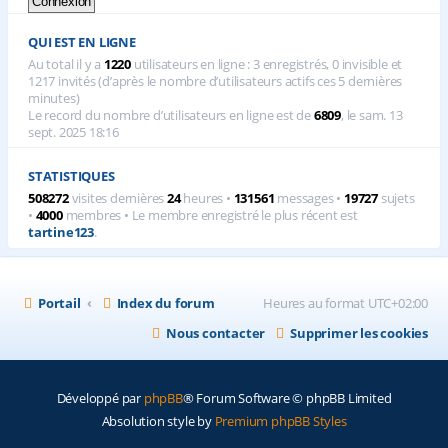
QUI EST EN LIGNE
Au total il y a
1220
utilisateurs en ligne : 3 enregistrés, 0 invisible et
1217 invités (d’après le nombre d’utilisateurs actifs ces 5 dernières
minutes)
Le record du nombre d’utilisateurs en ligne est de
6809
, le sam. 13
sept. 2025 18:16
STATISTIQUES
508272
visites dernières
24
heures •
131561
messages •
19727
sujets
•
4000
membres • Le membre enregistré le plus récent est
tartine123
.
Portail
Index du forum
Heures au format
UTC+02:00
Nous contacter
Supprimer les cookies
Développé par
phpBB
® Forum Software © phpBB Limited
Absolution style by
Premium phpBB Styles