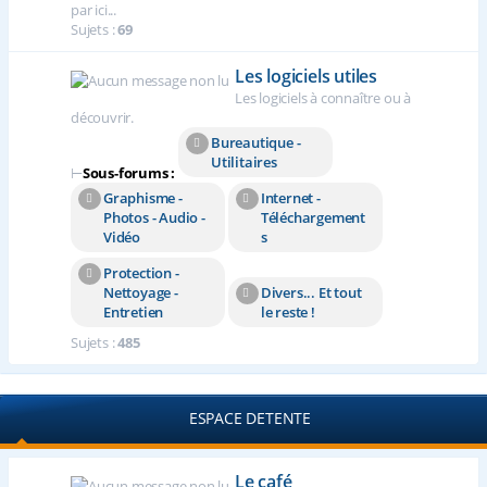
par ici...
Sujets :
69
Les logiciels utiles
Les logiciels à connaître ou à
découvrir.
Bureautique -
Utilitaires
⊢
Sous-forums :
Graphisme -
Internet -
Photos - Audio -
Téléchargement
Vidéo
s
Protection -
Nettoyage -
Divers... Et tout
Entretien
le reste !
Sujets :
485
ESPACE DETENTE
Le café