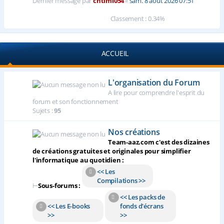
Dernier message par
chtimi054
«
sam. 8 août 2026 07:51
Classement : 0.34%
ACCUEIL
L'organisation du Forum
A lire pour comprendre l'esprit du
forum et son fonctionnement
Sujets :
95
Nos créations
Team-aaz.com c'est des dizaines
de créations gratuites et originales pour simplifier
l'informatique au quotidien :
<< Les
Compilations >>
⊢
Sous-forums :
<< Les packs de
<< Les E-books
fonds d'écrans
>>
>>