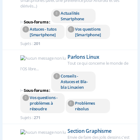
smartphones (avec une préférence pour Android et ses
dérivés...)
Actualités
Smartphone
⊢
Sous-forums :
Astuces - tutos
Vos questions
[Smartphone]
[Smartphone]
Sujets :
201
Parlons Linux
Tout ce qui concerne le monde de
l'OS libre...
Conseils -
Astuces et Bla-
bla Linuxien
⊢
Sous-forums :
Vos questions -
problèmes à
Problèmes
résoudre
résolus
Sujets :
271
Section Graphisme
Envie de faire des jolis dessins c'est