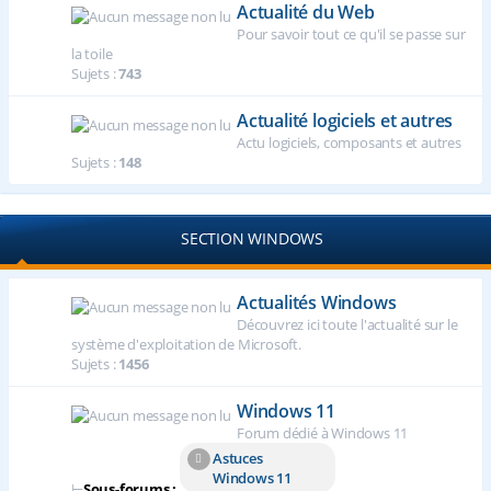
Actualité du Web
Pour savoir tout ce qu'il se passe sur
la toile
Sujets :
743
Actualité logiciels et autres
Actu logiciels, composants et autres
Sujets :
148
SECTION WINDOWS
Actualités Windows
Découvrez ici toute l'actualité sur le
système d'exploitation de Microsoft.
Sujets :
1456
Windows 11
Forum dédié à Windows 11
Astuces
Windows 11
⊢
Sous-forums :