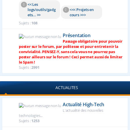
<< Les
logs/outils/gadg
<<< Projets en
ets... >>
cours >>>
Sujets :
108
Présentation
Passage obligatoire pour pouvoir
poster sur le forum, par politesse et pour entretenir la
convivialité. PENSEZ-Y, sans cela vous ne pourrez pas
poster ailleurs sur le forum ! Ceci permet aussi de limiter
le Spam !
Sujets :
2991
ACTUALITES
Actualité High-Tech
L'actualité des nouvelles
technologies...
Sujets :
1253