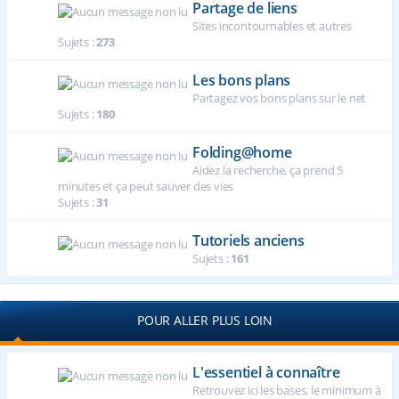
Partage de liens
Sites incontournables et autres
Sujets :
273
Les bons plans
Partagez vos bons plans sur le net
Sujets :
180
Folding@home
Aidez la recherche, ça prend 5
minutes et ça peut sauver des vies
Sujets :
31
Tutoriels anciens
Sujets :
161
POUR ALLER PLUS LOIN
L'essentiel à connaître
Retrouvez ici les bases, le minimum à