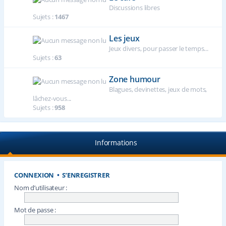
Discussions libres
Sujets :
1467
Les jeux
Jeux divers, pour passer le temps...
Sujets :
63
Zone humour
Blagues, devinettes, jeux de mots,
lâchez-vous...
Sujets :
958
Informations
CONNEXION
•
S’ENREGISTRER
Nom d’utilisateur :
Mot de passe :