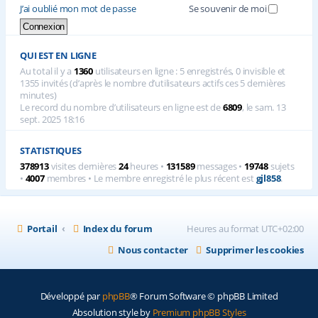
J’ai oublié mon mot de passe
Se souvenir de moi
QUI EST EN LIGNE
Au total il y a
1360
utilisateurs en ligne : 5 enregistrés, 0 invisible et
1355 invités (d’après le nombre d’utilisateurs actifs ces 5 dernières
minutes)
Le record du nombre d’utilisateurs en ligne est de
6809
, le sam. 13
sept. 2025 18:16
STATISTIQUES
378913
visites dernières
24
heures •
131589
messages •
19748
sujets
•
4007
membres • Le membre enregistré le plus récent est
gjl858
.
Portail
Index du forum
Heures au format
UTC+02:00
Nous contacter
Supprimer les cookies
Développé par
phpBB
® Forum Software © phpBB Limited
Absolution style by
Premium phpBB Styles