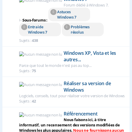
Forum dédié à Windows 7.
Astuces
Windows 7
⊢
Sous-forums :
Entraide
Problèmes
Windows 7
résolus
Sujets :
438
Windows XP, Vista et les
autres...
Parce que tout le monde n'est pas au top...
Sujets :
75
Réaliser sa version de
Windows
Logiciels, conseils, tout pour réaliser votre version de Windows
Sujets :
42
Référencement
Nous faisons ici, à titre
informatif, un recensement des versions modifiées de
Windows les plus populaires.
Nous ne fournissons aucun