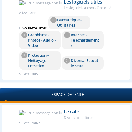
Les logiciels utiles
Les logiciels à connaître ou à
découvrir.
Bureautique -
Utilitaires
⊢
Sous-forums :
Graphisme -
Internet -
Photos - Audio -
Téléchargement
Vidéo
s
Protection -
Nettoyage -
Divers... Et tout
Entretien
le reste !
Sujets :
485
ESPACE DETENTE
Le café
Discussions libres
Sujets :
1467