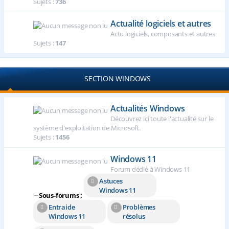
Sujets :
736
Actualité logiciels et autres
Actu logiciels, composants et autres
Sujets :
147
SECTION WINDOWS
Actualités Windows
Découvrez ici toute l'actualité sur le
système d'exploitation de Microsoft.
Sujets :
1456
Windows 11
Forum dédié à Windows 11
Astuces
Windows 11
⊢
Sous-forums :
Entraide
Problèmes
Windows 11
résolus