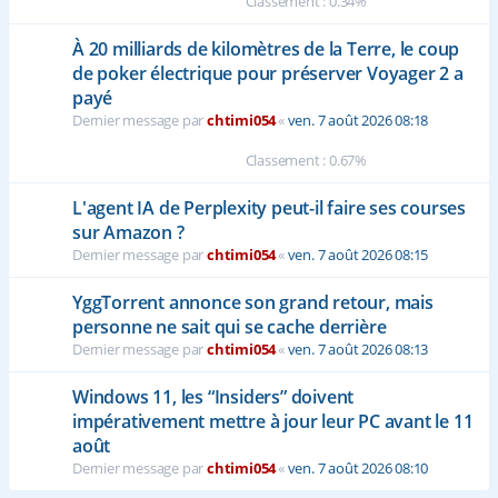
Classement : 0.34%
À 20 milliards de kilomètres de la Terre, le coup
de poker électrique pour préserver Voyager 2 a
payé
Dernier message par
chtimi054
«
ven. 7 août 2026 08:18
Classement : 0.67%
L'agent IA de Perplexity peut-il faire ses courses
sur Amazon ?
Dernier message par
chtimi054
«
ven. 7 août 2026 08:15
YggTorrent annonce son grand retour, mais
personne ne sait qui se cache derrière
Dernier message par
chtimi054
«
ven. 7 août 2026 08:13
Windows 11, les “Insiders” doivent
impérativement mettre à jour leur PC avant le 11
août
Dernier message par
chtimi054
«
ven. 7 août 2026 08:10