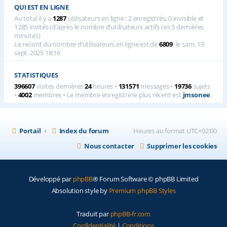
QUI EST EN LIGNE
Au total il y a
1287
utilisateurs en ligne : 2 enregistrés, 0 invisible et
1285 invités (d’après le nombre d’utilisateurs actifs ces 5 dernières
minutes)
Le record du nombre d’utilisateurs en ligne est de
6809
, le sam. 13
sept. 2025 18:16
STATISTIQUES
396607
visites dernières
24
heures •
131571
messages •
19736
sujets
•
4002
membres • Le membre enregistré le plus récent est
jmsonee
.
Portail
Index du forum
Heures au format
UTC+02:00
Nous contacter
Supprimer les cookies
Développé par
phpBB
® Forum Software © phpBB Limited
Absolution style by
Premium phpBB Styles
Traduit par
phpBB-fr.com
Confidentialité
|
Conditions