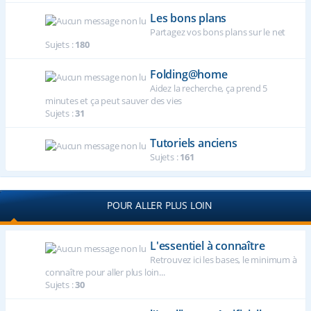
Les bons plans
Partagez vos bons plans sur le net
Sujets :
180
Folding@home
Aidez la recherche, ça prend 5
minutes et ça peut sauver des vies
Sujets :
31
Tutoriels anciens
Sujets :
161
POUR ALLER PLUS LOIN
L'essentiel à connaître
Retrouvez ici les bases, le minimum à
connaître pour aller plus loin...
Sujets :
30