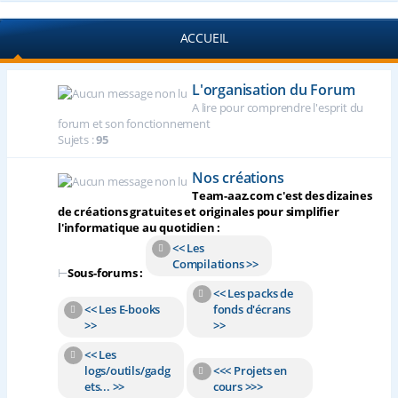
ACCUEIL
L'organisation du Forum
A lire pour comprendre l'esprit du
forum et son fonctionnement
Sujets :
95
Nos créations
Team-aaz.com c'est des dizaines
de créations gratuites et originales pour simplifier
l'informatique au quotidien :
<< Les
Compilations >>
⊢
Sous-forums :
<< Les packs de
<< Les E-books
fonds d'écrans
>>
>>
<< Les
logs/outils/gadg
<<< Projets en
ets... >>
cours >>>