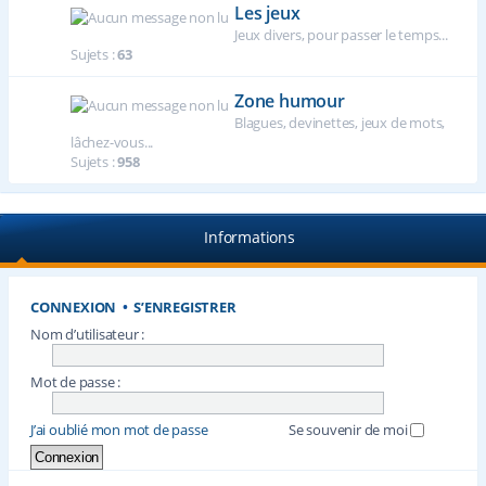
Les jeux
Jeux divers, pour passer le temps...
Sujets :
63
Zone humour
Blagues, devinettes, jeux de mots,
lâchez-vous...
Sujets :
958
Informations
CONNEXION
•
S’ENREGISTRER
Nom d’utilisateur :
Mot de passe :
J’ai oublié mon mot de passe
Se souvenir de moi