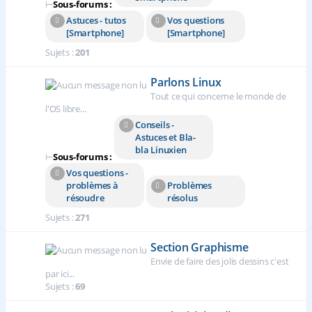
⊢
Sous-forums :
Astuces - tutos
Vos questions
[Smartphone]
[Smartphone]
Sujets :
201
Parlons Linux
Tout ce qui concerne le monde de
l'OS libre...
Conseils -
Astuces et Bla-
bla Linuxien
⊢
Sous-forums :
Vos questions -
problèmes à
Problèmes
résoudre
résolus
Sujets :
271
Section Graphisme
Envie de faire des jolis dessins c'est
par ici...
Sujets :
69