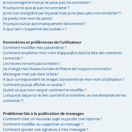
Je suis enregistré mais je ne peux pas me connecter !
e
Pourquoi ne puis-je pas me connecter ?
Je me suis enregistré par le passé mais je ne peux plus me connecter ?!
r
J’ai perdu mon mot de passe !
Pourquoi suis-je automatiquement déconnecté ?
À quoi sert « Supprimer les cookies » ?
Paramètres et préférences de l’utilisateur
Comment modifier mes paramètres ?
Comment empêcher mon nom d’apparaître dans la liste des membres
connectés ?
Les heures ne sont pas correctes !
J’ai changé mon fuseau horaire et l’heure est toujours incorrecte !
Ma langue n’est pas dans la liste !
A quoi correspondent les images à proximité de mon nom d’utilisateur ?
Comment puis-je afficher un avatar ?
Qu’est-ce que mon rang et comment le modifier ?
Lorsque je clique sur le lien
courriel
d’un membre, on me demande de me
connecter !?
Problèmes liés à la publication de messages
Comment créer un nouveau sujet ou poster une réponse ?
Comment modifier ou supprimer un message ?
Comment ajouter une signature à mes messages ?