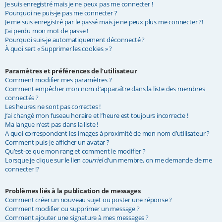
Je suis enregistré mais je ne peux pas me connecter !
e
Pourquoi ne puis-je pas me connecter ?
Je me suis enregistré par le passé mais je ne peux plus me connecter ?!
r
J’ai perdu mon mot de passe !
Pourquoi suis-je automatiquement déconnecté ?
À quoi sert « Supprimer les cookies » ?
Paramètres et préférences de l’utilisateur
Comment modifier mes paramètres ?
Comment empêcher mon nom d’apparaître dans la liste des membres
connectés ?
Les heures ne sont pas correctes !
J’ai changé mon fuseau horaire et l’heure est toujours incorrecte !
Ma langue n’est pas dans la liste !
A quoi correspondent les images à proximité de mon nom d’utilisateur ?
Comment puis-je afficher un avatar ?
Qu’est-ce que mon rang et comment le modifier ?
Lorsque je clique sur le lien
courriel
d’un membre, on me demande de me
connecter !?
Problèmes liés à la publication de messages
Comment créer un nouveau sujet ou poster une réponse ?
Comment modifier ou supprimer un message ?
Comment ajouter une signature à mes messages ?