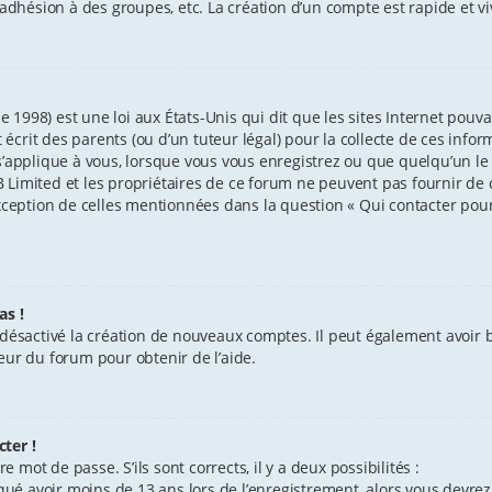
l’adhésion à des groupes, etc. La création d’un compte est rapide et v
e 1998) est une loi aux États-Unis qui dit que les sites Internet pouv
crit des parents (ou d’un tuteur légal) pour la collecte de ces info
’applique à vous, lorsque vous vous enregistrez ou que quelqu’un le f
Limited et les propriétaires de ce forum ne peuvent pas fournir de c
exception de celles mentionnées dans la question « Qui contacter pou
as !
 désactivé la création de nouveaux comptes. Il peut également avoir ba
eur du forum pour obtenir de l’aide.
ter !
e mot de passe. S’ils sont corrects, il y a deux possibilités :
iqué avoir moins de 13 ans lors de l’enregistrement, alors vous devrez 