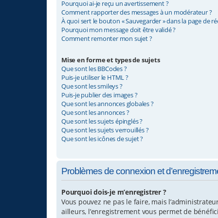
Pourquoi ai-je reçu un avertissement ?
Comment rapporter des messages à un modérateur ?
À quoi sert le bouton « Sauvegarder » dans la page de r
Pourquoi mon message doit être validé ?
Comment remonter mon sujet ?
Mise en forme et types de sujets
Que sont les BBCodes ?
Puis-je utiliser le HTML ?
Que sont les smileys ?
Puis-je publier des images ?
Que sont les annonces globales ?
Que sont les annonces ?
Que sont les sujets épinglés ?
Que sont les sujets verrouillés ?
Que sont les icônes de sujet ?
Problèmes de connexion et d’enregistrem
Pourquoi dois-je m’enregistrer ?
Vous pouvez ne pas le faire, mais l’administrateu
ailleurs, l’enregistrement vous permet de bénéfi