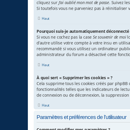
cliquez sur
J’ai oublié mon mot de passe
. Suivez l
Si toutefois vous ne parveniez pas à réinitialise
Haut
Pourquoi suis-je automatiquement déconnecté 
Si vous ne cochez pas la case
Se souvenir de moi
l
d’autre utilise votre compte à votre insu en util
recommandé si vous utilisez un ordinateur public p
administrateur du forum a désactivé cette fonctio
Haut
À quoi sert « Supprimer les cookies » ?
Cela supprime tous les cookies créés par phpBB q
fonctionnalités telles que les indicateurs de lec
de connexion ou de déconnexion, la suppression 
Haut
Paramètres et préférences de l’utilisateur
Comment modifier mes paramètres ?