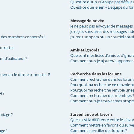
Qu’est-ce qu’un « Groupe par défaut »
Qu’est-ce que le lien « L’équipe du fo
Messagerie privée
Je ne peux pas envoyer de messages p
Je reçois sans arrêt des messages indé
e des membres connectés ?
J’ai reçu un spam ou un courriel abus
orrecte !
Amis et ignorés
Que sont mes listes d’amis et d’ignoré
 d’utilisateur ?
Comment puis-je ajouter/supprimer de
Recherche dans les forums
demande de me connecter !?
Comment rechercher dans les forum
Pourquoi ma recherche ne renvoie au
Pourquoi ma recherche renvoie une p
e ?
Comment rechercher des membres 
Comment puis-je trouver mes propres
Surveillance et favoris
ondage ?
Quelle est la différence entre les favor
Comment mettre en favoris ou surveil
Comment surveiller des forums ?
age ?