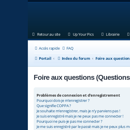
(Ouvre un nouvel onglet)
(Ouvre un nouvel ongl
(Ouvre
Retour au site
Up Your Pics
Librairie
Accès rapide
FAQ
Portail
Index du forum
Foire aux questio
Foire aux questions (Question
Problèmes de connexion et d’enregistrement
Pourquoi dois-je m’enregistrer ?
Que signifie COPPA ?
Je souhaite m’enregistrer, mais je n’y parviens pas !
Je suis enregistré mais je ne peux pas me connecter !
Pourquoi ne puis-je pas me connecter ?
Je me suis enregistré par le passé mais je ne peux plus m