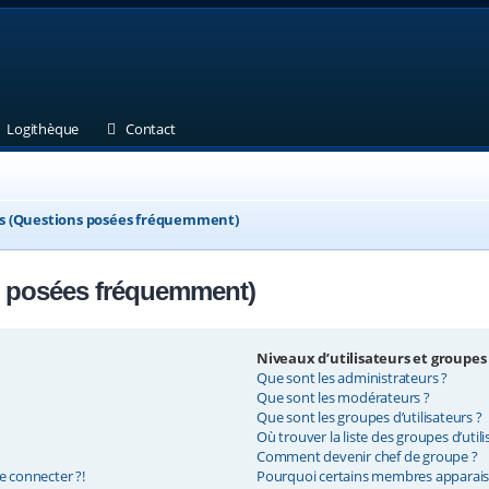
et)
 un nouvel onglet)
(Ouvre un nouvel onglet)
(Ouvre un nouvel onglet)
Logithèque
Contact
ns (Questions posées fréquemment)
s posées fréquemment)
Niveaux d’utilisateurs et groupes
Que sont les administrateurs ?
Que sont les modérateurs ?
Que sont les groupes d’utilisateurs ?
Où trouver la liste des groupes d’util
Comment devenir chef de groupe ?
e connecter ?!
Pourquoi certains membres apparaiss