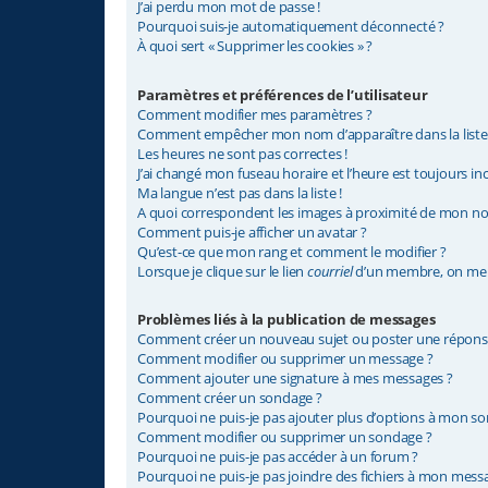
J’ai perdu mon mot de passe !
Pourquoi suis-je automatiquement déconnecté ?
À quoi sert « Supprimer les cookies » ?
Paramètres et préférences de l’utilisateur
Comment modifier mes paramètres ?
Comment empêcher mon nom d’apparaître dans la list
Les heures ne sont pas correctes !
J’ai changé mon fuseau horaire et l’heure est toujours inc
Ma langue n’est pas dans la liste !
A quoi correspondent les images à proximité de mon nom
Comment puis-je afficher un avatar ?
Qu’est-ce que mon rang et comment le modifier ?
Lorsque je clique sur le lien
courriel
d’un membre, on me 
Problèmes liés à la publication de messages
Comment créer un nouveau sujet ou poster une répons
Comment modifier ou supprimer un message ?
Comment ajouter une signature à mes messages ?
Comment créer un sondage ?
Pourquoi ne puis-je pas ajouter plus d’options à mon s
Comment modifier ou supprimer un sondage ?
Pourquoi ne puis-je pas accéder à un forum ?
Pourquoi ne puis-je pas joindre des fichiers à mon mess