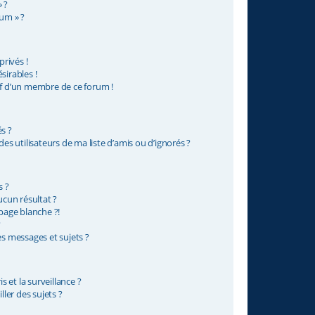
 ?
rum » ?
rivés !
sirables !
if d’un membre de ce forum !
s ?
s utilisateurs de ma liste d’amis ou d’ignorés ?
s ?
cun résultat ?
age blanche ?!
?
 messages et sujets ?
is et la surveillance ?
ler des sujets ?