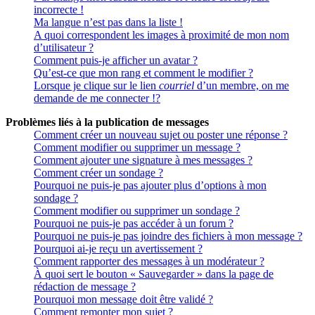
incorrecte !
Ma langue n’est pas dans la liste !
A quoi correspondent les images à proximité de mon nom
d’utilisateur ?
Comment puis-je afficher un avatar ?
Qu’est-ce que mon rang et comment le modifier ?
Lorsque je clique sur le lien
courriel
d’un membre, on me
demande de me connecter !?
Problèmes liés à la publication de messages
Comment créer un nouveau sujet ou poster une réponse ?
Comment modifier ou supprimer un message ?
Comment ajouter une signature à mes messages ?
Comment créer un sondage ?
Pourquoi ne puis-je pas ajouter plus d’options à mon
sondage ?
Comment modifier ou supprimer un sondage ?
Pourquoi ne puis-je pas accéder à un forum ?
Pourquoi ne puis-je pas joindre des fichiers à mon message ?
Pourquoi ai-je reçu un avertissement ?
Comment rapporter des messages à un modérateur ?
À quoi sert le bouton « Sauvegarder » dans la page de
rédaction de message ?
Pourquoi mon message doit être validé ?
Comment remonter mon sujet ?