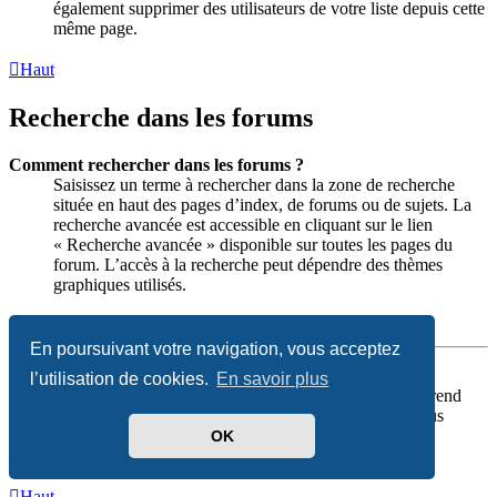
également supprimer des utilisateurs de votre liste depuis cette
même page.
Haut
Recherche dans les forums
Comment rechercher dans les forums ?
Saisissez un terme à rechercher dans la zone de recherche
située en haut des pages d’index, de forums ou de sujets. La
recherche avancée est accessible en cliquant sur le lien
« Recherche avancée » disponible sur toutes les pages du
forum. L’accès à la recherche peut dépendre des thèmes
graphiques utilisés.
Haut
En poursuivant votre navigation, vous acceptez
Pourquoi ma recherche ne renvoie aucun résultat ?
l’utilisation de cookies.
En savoir plus
Votre recherche est probablement trop vague ou comprend
plusieurs termes courants non indexés par phpBB. Vous
pouvez affiner votre recherche en utilisant les options
OK
disponibles dans la recherche avancée.
Haut