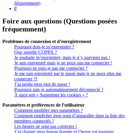
fréquemment)
Rechercher
Foire aux questions (Questions posées
fréquemment)
Problèmes de connexion et d’enregistrement
Pourquoi dois-je m’enregistrer ?
Que signifie COPPA ?
Je souhaite m’enregistrer, mais je n’y parviens pas !
Je suis enregistré mais je ne peux pas me connecter !
Pourquoi ne puis-je pas me connecter ?
Je me suis enregistré par le passé mais je ne peux plus me
connecter ?!
J’ai perdu mon mot de passe !
Pourquoi suis-je automatiquement déconnecté ?
À quoi sert « Supprimer les cookies » ?
Paramètres et préférences de l’utilisateur
Comment modifier mes paramètres ?
Comment empêcher mon nom d’apparaître dans la liste des
membres connectés ?
Les heures ne sont pas correctes !
J’ai changé mon fuseau horaire et l’heure est toujours