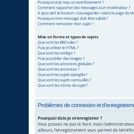
Pourquoi ai-je reçu un avertissement ?
Comment rapporter des messages à un modérateur ?
À quoi sert le bouton « Sauvegarder » dans la page de r
Pourquoi mon message doit être validé ?
Comment remonter mon sujet ?
Mise en forme et types de sujets
Que sont les BBCodes ?
Puis-je utiliser le HTML ?
Que sont les smileys ?
Puis-je publier des images ?
Que sont les annonces globales ?
Que sont les annonces ?
Que sont les sujets épinglés ?
Que sont les sujets verrouillés ?
Que sont les icônes de sujet ?
Problèmes de connexion et d’enregistrem
Pourquoi dois-je m’enregistrer ?
Vous pouvez ne pas le faire, mais l’administrateu
ailleurs, l’enregistrement vous permet de bénéfi