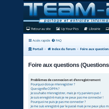
(Ouvre un nouvel onglet)
(Ouvre un nouvel ongl
(Ouvre
Retour au site
Up Your Pics
Librairie
Accès rapide
FAQ
Portail
Index du forum
Foire aux questio
Foire aux questions (Question
Problèmes de connexion et d’enregistrement
Pourquoi dois-je m’enregistrer ?
Que signifie COPPA ?
Je souhaite m’enregistrer, mais je n’y parviens pas !
Je suis enregistré mais je ne peux pas me connecter !
Pourquoi ne puis-je pas me connecter ?
Je me suis enregistré par le passé mais je ne peux plus m