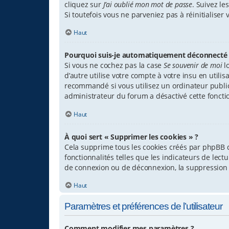
cliquez sur
J’ai oublié mon mot de passe
. Suivez l
Si toutefois vous ne parveniez pas à réinitialise
Haut
Pourquoi suis-je automatiquement déconnecté 
Si vous ne cochez pas la case
Se souvenir de moi
l
d’autre utilise votre compte à votre insu en util
recommandé si vous utilisez un ordinateur public p
administrateur du forum a désactivé cette fonctio
Haut
À quoi sert « Supprimer les cookies » ?
Cela supprime tous les cookies créés par phpBB q
fonctionnalités telles que les indicateurs de lec
de connexion ou de déconnexion, la suppression 
Haut
Paramètres et préférences de l’utilisateur
Comment modifier mes paramètres ?