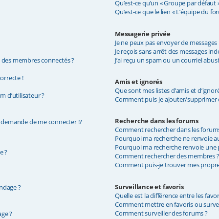
Qu’est-ce qu’un « Groupe par défaut »
Qu’est-ce que le lien « L’équipe du fo
Messagerie privée
Je ne peux pas envoyer de messages p
Je reçois sans arrêt des messages indé
e des membres connectés ?
J’ai reçu un spam ou un courriel abus
orrecte !
Amis et ignorés
Que sont mes listes d’amis et d’ignoré
 d’utilisateur ?
Comment puis-je ajouter/supprimer de
Recherche dans les forums
demande de me connecter !?
Comment rechercher dans les forum
Pourquoi ma recherche ne renvoie au
Pourquoi ma recherche renvoie une p
e ?
Comment rechercher des membres 
Comment puis-je trouver mes propres
Surveillance et favoris
ondage ?
Quelle est la différence entre les favor
Comment mettre en favoris ou surveil
Comment surveiller des forums ?
age ?