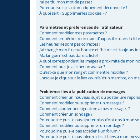
J’ai perdu mon mot de passe !
Pourquoi suis-je automatiquement déconnecté ?
À quoi sert « Supprimer les cookies » ?
Paramètres et préférences de l’utilisateur
Comment modifier mes paramètres ?
Comment empêcher mon nom d’apparaître dans la list
Les heures ne sont pas correctes !
J’ai changé mon fuseau horaire et l’heure est toujours inc
Ma langue n’est pas dans la liste !
A quoi correspondent les images à proximité de mon nom
Comment puis-je afficher un avatar ?
Qu’est-ce que mon rang et comment le modifier ?
Lorsque je clique sur le lien
courriel
d’un membre, on me 
Problèmes liés à la publication de messages
Comment créer un nouveau sujet ou poster une répons
Comment modifier ou supprimer un message ?
Comment ajouter une signature à mes messages ?
Comment créer un sondage ?
Pourquoi ne puis-je pas ajouter plus d’options à mon s
Comment modifier ou supprimer un sondage ?
Pourquoi ne puis-je pas accéder à un forum ?
Pourquoi ne puis-je pas joindre des fichiers à mon mess