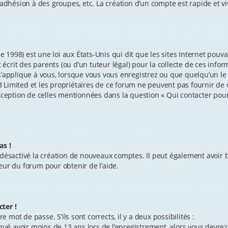
l’adhésion à des groupes, etc. La création d’un compte est rapide et v
e 1998) est une loi aux États-Unis qui dit que les sites Internet pouv
crit des parents (ou d’un tuteur légal) pour la collecte de ces info
’applique à vous, lorsque vous vous enregistrez ou que quelqu’un le f
Limited et les propriétaires de ce forum ne peuvent pas fournir de c
exception de celles mentionnées dans la question « Qui contacter pou
as !
 désactivé la création de nouveaux comptes. Il peut également avoir ba
eur du forum pour obtenir de l’aide.
ter !
e mot de passe. S’ils sont corrects, il y a deux possibilités :
iqué avoir moins de 13 ans lors de l’enregistrement, alors vous devrez 