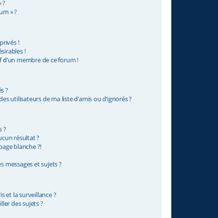
 ?
rum » ?
rivés !
sirables !
if d’un membre de ce forum !
s ?
s utilisateurs de ma liste d’amis ou d’ignorés ?
s ?
cun résultat ?
age blanche ?!
?
 messages et sujets ?
is et la surveillance ?
ler des sujets ?