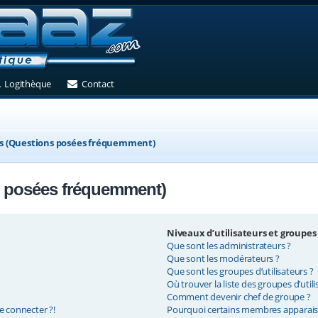
et)
 un nouvel onglet)
(Ouvre un nouvel onglet)
(Ouvre un nouvel onglet)
Logithèque
Contact
ns (Questions posées fréquemment)
s posées fréquemment)
Niveaux d’utilisateurs et groupes
Que sont les administrateurs ?
Que sont les modérateurs ?
Que sont les groupes d’utilisateurs ?
Où trouver la liste des groupes d’util
Comment devenir chef de groupe ?
e connecter ?!
Pourquoi certains membres apparaiss