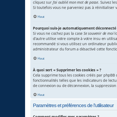
cliquez sur
J’ai oublié mon mot de passe
. Suivez l
Si toutefois vous ne parveniez pas à réinitialise
Haut
Pourquoi suis-je automatiquement déconnecté 
Si vous ne cochez pas la case
Se souvenir de moi
l
d’autre utilise votre compte à votre insu en util
recommandé si vous utilisez un ordinateur public p
administrateur du forum a désactivé cette fonctio
Haut
À quoi sert « Supprimer les cookies » ?
Cela supprime tous les cookies créés par phpBB q
fonctionnalités telles que les indicateurs de lec
de connexion ou de déconnexion, la suppression 
Haut
Paramètres et préférences de l’utilisateur
Comment modifier mes paramètres ?