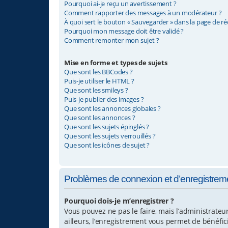
Pourquoi ai-je reçu un avertissement ?
Comment rapporter des messages à un modérateur ?
À quoi sert le bouton « Sauvegarder » dans la page de r
Pourquoi mon message doit être validé ?
Comment remonter mon sujet ?
Mise en forme et types de sujets
Que sont les BBCodes ?
Puis-je utiliser le HTML ?
Que sont les smileys ?
Puis-je publier des images ?
Que sont les annonces globales ?
Que sont les annonces ?
Que sont les sujets épinglés ?
Que sont les sujets verrouillés ?
Que sont les icônes de sujet ?
Problèmes de connexion et d’enregistrem
Pourquoi dois-je m’enregistrer ?
Vous pouvez ne pas le faire, mais l’administrateu
ailleurs, l’enregistrement vous permet de bénéfi