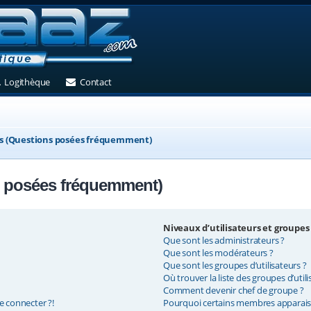
et)
 un nouvel onglet)
(Ouvre un nouvel onglet)
(Ouvre un nouvel onglet)
Logithèque
Contact
ns (Questions posées fréquemment)
s posées fréquemment)
Niveaux d’utilisateurs et groupes
Que sont les administrateurs ?
Que sont les modérateurs ?
Que sont les groupes d’utilisateurs ?
Où trouver la liste des groupes d’util
Comment devenir chef de groupe ?
e connecter ?!
Pourquoi certains membres apparaiss