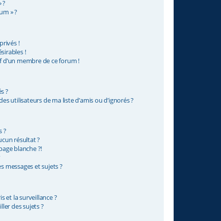
 ?
rum » ?
rivés !
sirables !
if d’un membre de ce forum !
s ?
s utilisateurs de ma liste d’amis ou d’ignorés ?
s ?
cun résultat ?
age blanche ?!
?
 messages et sujets ?
is et la surveillance ?
ler des sujets ?