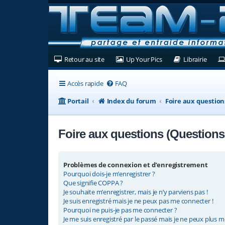
(Ouvre un nouvel onglet)
(Ouvre un nouvel ongl
(Ouvre
Retour au site
Up Your Pics
Librairie
Accès rapide
FAQ
Portail
Index du forum
Foire aux questio
Foire aux questions (Question
Problèmes de connexion et d’enregistrement
Pourquoi dois-je m’enregistrer ?
Que signifie COPPA ?
Je souhaite m’enregistrer, mais je n’y parviens pas !
Je suis enregistré mais je ne peux pas me connecter !
Pourquoi ne puis-je pas me connecter ?
Je me suis enregistré par le passé mais je ne peux plus m