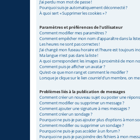
J’ai perdu mon mot de passe !
Pourquoi suis-je automatiquement déconnecté ?
À quoi sert « Supprimer les cookies » ?
Paramètres et préférences de l’utilisateur
Comment modifier mes paramètres ?
Comment empêcher mon nom d’apparaître dans la list
Les heures ne sont pas correctes !
J’ai changé mon fuseau horaire et l’heure est toujours inc
Ma langue n’est pas dans la liste !
A quoi correspondent les images à proximité de mon nom
Comment puis-je afficher un avatar ?
Qu’est-ce que mon rang et comment le modifier ?
Lorsque je clique sur le lien
courriel
d’un membre, on me 
Problèmes liés à la publication de messages
Comment créer un nouveau sujet ou poster une répons
Comment modifier ou supprimer un message ?
Comment ajouter une signature à mes messages ?
Comment créer un sondage ?
Pourquoi ne puis-je pas ajouter plus d’options à mon s
Comment modifier ou supprimer un sondage ?
Pourquoi ne puis-je pas accéder à un forum ?
Pourquoi ne puis-je pas joindre des fichiers à mon mess