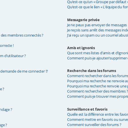
Qu’est-ce qu’un « Groupe par défaut »
Qu’est-ce que le lien « L’équipe du fo
Messagerie privée
Je ne peux pas envoyer de messages p
Je reçois sans arrêt des messages indé
e des membres connectés ?
J’ai reçu un spam ou un courriel abus
orrecte !
Amis et ignorés
Que sont mes listes d’amis et d’ignoré
 d’utilisateur ?
Comment puis-je ajouter/supprimer de
Recherche dans les forums
demande de me connecter !?
Comment rechercher dans les forum
Pourquoi ma recherche ne renvoie au
Pourquoi ma recherche renvoie une p
e ?
Comment rechercher des membres 
Comment puis-je trouver mes propres
Surveillance et favoris
ondage ?
Quelle est la différence entre les favor
Comment mettre en favoris ou surveil
Comment surveiller des forums ?
age ?