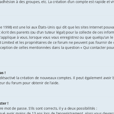
l’adhésion à des groupes, etc. La création d’un compte est rapide et v
e 1998) est une loi aux États-Unis qui dit que les sites Internet pouv
crit des parents (ou d’un tuteur légal) pour la collecte de ces info
’applique à vous, lorsque vous vous enregistrez ou que quelqu’un le f
Limited et les propriétaires de ce forum ne peuvent pas fournir de c
exception de celles mentionnées dans la question « Qui contacter pou
as !
 désactivé la création de nouveaux comptes. Il peut également avoir ba
eur du forum pour obtenir de l’aide.
ter !
e mot de passe. S’ils sont corrects, il y a deux possibilités :
iqué avoir moins de 13 ans lors de l’enregistrement, alors vous devrez 