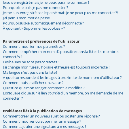
Je suis enregistré mais je ne peux pas me connecter !
e
Pourquoi ne puis-je pas me connecter ?
Je me suis enregistré par le passé mais je ne peux plus me connecter ?!
r
J’ai perdu mon mot de passe !
Pourquoi suis-je automatiquement déconnecté ?
À quoi sert « Supprimer les cookies » ?
Paramètres et préférences de l’utilisateur
Comment modifier mes paramètres ?
Comment empêcher mon nom d’apparaître dans la liste des membres
connectés ?
Les heures ne sont pas correctes !
J’ai changé mon fuseau horaire et l’heure est toujours incorrecte !
Ma langue n’est pas dans la liste !
A quoi correspondent les images à proximité de mon nom d’utilisateur ?
Comment puis-je afficher un avatar ?
Qu’est-ce que mon rang et comment le modifier ?
Lorsque je clique sur le lien
courriel
d’un membre, on me demande de me
connecter !?
Problèmes liés à la publication de messages
Comment créer un nouveau sujet ou poster une réponse ?
Comment modifier ou supprimer un message ?
Comment ajouter une signature à mes messages ?