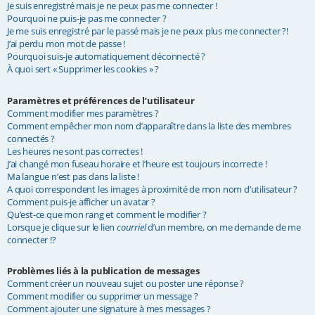
Je suis enregistré mais je ne peux pas me connecter !
e
Pourquoi ne puis-je pas me connecter ?
Je me suis enregistré par le passé mais je ne peux plus me connecter ?!
r
J’ai perdu mon mot de passe !
Pourquoi suis-je automatiquement déconnecté ?
À quoi sert « Supprimer les cookies » ?
Paramètres et préférences de l’utilisateur
Comment modifier mes paramètres ?
Comment empêcher mon nom d’apparaître dans la liste des membres
connectés ?
Les heures ne sont pas correctes !
J’ai changé mon fuseau horaire et l’heure est toujours incorrecte !
Ma langue n’est pas dans la liste !
A quoi correspondent les images à proximité de mon nom d’utilisateur ?
Comment puis-je afficher un avatar ?
Qu’est-ce que mon rang et comment le modifier ?
Lorsque je clique sur le lien
courriel
d’un membre, on me demande de me
connecter !?
Problèmes liés à la publication de messages
Comment créer un nouveau sujet ou poster une réponse ?
Comment modifier ou supprimer un message ?
Comment ajouter une signature à mes messages ?