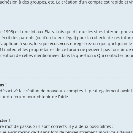
l’adhésion à des groupes, etc. La création d’un compte est rapide et v
e 1998) est une loi aux États-Unis qui dit que les sites Internet pouv
crit des parents (ou d’un tuteur légal) pour la collecte de ces info
’applique à vous, lorsque vous vous enregistrez ou que quelqu’un le f
Limited et les propriétaires de ce forum ne peuvent pas fournir de c
exception de celles mentionnées dans la question « Qui contacter pou
as !
 désactivé la création de nouveaux comptes. Il peut également avoir ba
eur du forum pour obtenir de l’aide.
ter !
e mot de passe. S’ils sont corrects, il y a deux possibilités :
iqué avoir moins de 13 ans lors de l’enregistrement, alors vous devrez 