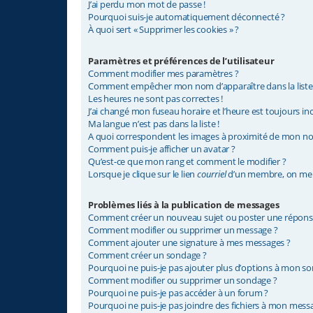
J’ai perdu mon mot de passe !
Pourquoi suis-je automatiquement déconnecté ?
À quoi sert « Supprimer les cookies » ?
Paramètres et préférences de l’utilisateur
Comment modifier mes paramètres ?
Comment empêcher mon nom d’apparaître dans la list
Les heures ne sont pas correctes !
J’ai changé mon fuseau horaire et l’heure est toujours inc
Ma langue n’est pas dans la liste !
A quoi correspondent les images à proximité de mon nom
Comment puis-je afficher un avatar ?
Qu’est-ce que mon rang et comment le modifier ?
Lorsque je clique sur le lien
courriel
d’un membre, on me 
Problèmes liés à la publication de messages
Comment créer un nouveau sujet ou poster une répons
Comment modifier ou supprimer un message ?
Comment ajouter une signature à mes messages ?
Comment créer un sondage ?
Pourquoi ne puis-je pas ajouter plus d’options à mon s
Comment modifier ou supprimer un sondage ?
Pourquoi ne puis-je pas accéder à un forum ?
Pourquoi ne puis-je pas joindre des fichiers à mon mess