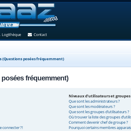
et)
 un nouvel onglet)
(Ouvre un nouvel onglet)
(Ouvre un nouvel onglet)
Logithèque
Contact
ns (Questions posées fréquemment)
s posées fréquemment)
Niveaux d’utilisateurs et groupes
Que sont les administrateurs ?
Que sont les modérateurs ?
Que sont les groupes d’utilisateurs ?
Où trouver la liste des groupes d’util
Comment devenir chef de groupe ?
e connecter ?!
Pourquoi certains membres apparaiss