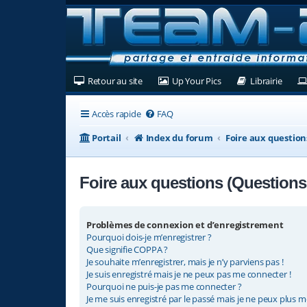
(Ouvre un nouvel onglet)
(Ouvre un nouvel ongl
(Ouvre
Retour au site
Up Your Pics
Librairie
Accès rapide
FAQ
Portail
Index du forum
Foire aux questio
Foire aux questions (Question
Problèmes de connexion et d’enregistrement
Pourquoi dois-je m’enregistrer ?
Que signifie COPPA ?
Je souhaite m’enregistrer, mais je n’y parviens pas !
Je suis enregistré mais je ne peux pas me connecter !
Pourquoi ne puis-je pas me connecter ?
Je me suis enregistré par le passé mais je ne peux plus m