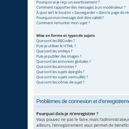
Pourquoi ai-je reçu un avertissement ?
Comment rapporter des messages à un modérateur ?
À quoi sert le bouton « Sauvegarder » dans la page de r
Pourquoi mon message doit être validé ?
Comment remonter mon sujet ?
Mise en forme et types de sujets
Que sont les BBCodes ?
Puis-je utiliser le HTML ?
Que sont les smileys ?
Puis-je publier des images ?
Que sont les annonces globales ?
Que sont les annonces ?
Que sont les sujets épinglés ?
Que sont les sujets verrouillés ?
Que sont les icônes de sujet ?
Problèmes de connexion et d’enregistrem
Pourquoi dois-je m’enregistrer ?
Vous pouvez ne pas le faire, mais l’administrateu
ailleurs, l’enregistrement vous permet de bénéfi