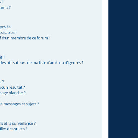
 ?
rum » ?
rivés !
sirables !
if d’un membre de ce forum !
s ?
s utilisateurs de ma liste d’amis ou d’ignorés ?
s ?
cun résultat ?
age blanche ?!
?
 messages et sujets ?
is et la surveillance ?
ler des sujets ?