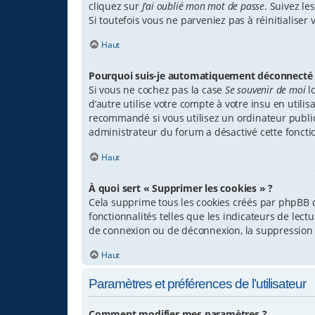
cliquez sur
J’ai oublié mon mot de passe
. Suivez l
Si toutefois vous ne parveniez pas à réinitialise
Haut
Pourquoi suis-je automatiquement déconnecté 
Si vous ne cochez pas la case
Se souvenir de moi
l
d’autre utilise votre compte à votre insu en util
recommandé si vous utilisez un ordinateur public p
administrateur du forum a désactivé cette fonctio
Haut
À quoi sert « Supprimer les cookies » ?
Cela supprime tous les cookies créés par phpBB q
fonctionnalités telles que les indicateurs de lec
de connexion ou de déconnexion, la suppression 
Haut
Paramètres et préférences de l’utilisateur
Comment modifier mes paramètres ?