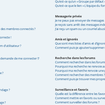
Qu’est-ce qu’un « Groupe par défaut »
Qu’est-ce que le lien « L’équipe du fo
Messagerie privée
Je ne peux pas envoyer de messages p
Je reçois sans arrêt des messages indé
e des membres connectés ?
J’ai reçu un spam ou un courriel abus
orrecte !
Amis et ignorés
Que sont mes listes d’amis et d’ignoré
 d’utilisateur ?
Comment puis-je ajouter/supprimer de
Recherche dans les forums
demande de me connecter !?
Comment rechercher dans les forum
Pourquoi ma recherche ne renvoie au
Pourquoi ma recherche renvoie une p
e ?
Comment rechercher des membres 
Comment puis-je trouver mes propres
Surveillance et favoris
ondage ?
Quelle est la différence entre les favor
Comment mettre en favoris ou surveil
Comment surveiller des forums ?
age ?