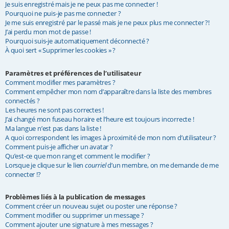
Je suis enregistré mais je ne peux pas me connecter !
e
Pourquoi ne puis-je pas me connecter ?
Je me suis enregistré par le passé mais je ne peux plus me connecter ?!
r
J’ai perdu mon mot de passe !
Pourquoi suis-je automatiquement déconnecté ?
À quoi sert « Supprimer les cookies » ?
Paramètres et préférences de l’utilisateur
Comment modifier mes paramètres ?
Comment empêcher mon nom d’apparaître dans la liste des membres
connectés ?
Les heures ne sont pas correctes !
J’ai changé mon fuseau horaire et l’heure est toujours incorrecte !
Ma langue n’est pas dans la liste !
A quoi correspondent les images à proximité de mon nom d’utilisateur ?
Comment puis-je afficher un avatar ?
Qu’est-ce que mon rang et comment le modifier ?
Lorsque je clique sur le lien
courriel
d’un membre, on me demande de me
connecter !?
Problèmes liés à la publication de messages
Comment créer un nouveau sujet ou poster une réponse ?
Comment modifier ou supprimer un message ?
Comment ajouter une signature à mes messages ?