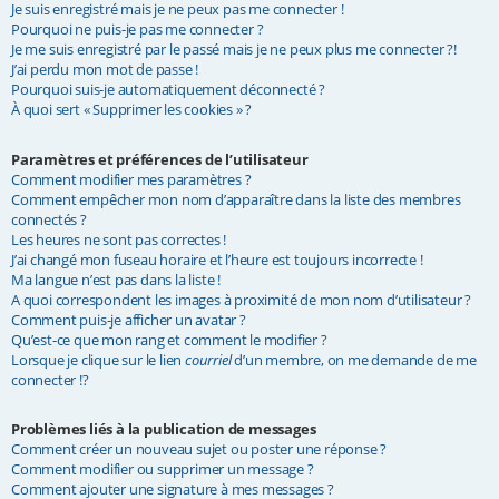
Je suis enregistré mais je ne peux pas me connecter !
e
Pourquoi ne puis-je pas me connecter ?
Je me suis enregistré par le passé mais je ne peux plus me connecter ?!
r
J’ai perdu mon mot de passe !
Pourquoi suis-je automatiquement déconnecté ?
À quoi sert « Supprimer les cookies » ?
Paramètres et préférences de l’utilisateur
Comment modifier mes paramètres ?
Comment empêcher mon nom d’apparaître dans la liste des membres
connectés ?
Les heures ne sont pas correctes !
J’ai changé mon fuseau horaire et l’heure est toujours incorrecte !
Ma langue n’est pas dans la liste !
A quoi correspondent les images à proximité de mon nom d’utilisateur ?
Comment puis-je afficher un avatar ?
Qu’est-ce que mon rang et comment le modifier ?
Lorsque je clique sur le lien
courriel
d’un membre, on me demande de me
connecter !?
Problèmes liés à la publication de messages
Comment créer un nouveau sujet ou poster une réponse ?
Comment modifier ou supprimer un message ?
Comment ajouter une signature à mes messages ?