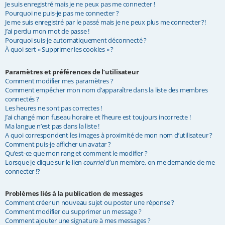
Je suis enregistré mais je ne peux pas me connecter !
e
Pourquoi ne puis-je pas me connecter ?
Je me suis enregistré par le passé mais je ne peux plus me connecter ?!
r
J’ai perdu mon mot de passe !
Pourquoi suis-je automatiquement déconnecté ?
À quoi sert « Supprimer les cookies » ?
Paramètres et préférences de l’utilisateur
Comment modifier mes paramètres ?
Comment empêcher mon nom d’apparaître dans la liste des membres
connectés ?
Les heures ne sont pas correctes !
J’ai changé mon fuseau horaire et l’heure est toujours incorrecte !
Ma langue n’est pas dans la liste !
A quoi correspondent les images à proximité de mon nom d’utilisateur ?
Comment puis-je afficher un avatar ?
Qu’est-ce que mon rang et comment le modifier ?
Lorsque je clique sur le lien
courriel
d’un membre, on me demande de me
connecter !?
Problèmes liés à la publication de messages
Comment créer un nouveau sujet ou poster une réponse ?
Comment modifier ou supprimer un message ?
Comment ajouter une signature à mes messages ?