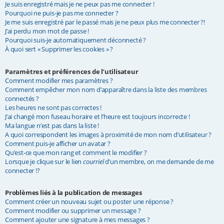
Je suis enregistré mais je ne peux pas me connecter !
e
Pourquoi ne puis-je pas me connecter ?
Je me suis enregistré par le passé mais je ne peux plus me connecter ?!
r
J’ai perdu mon mot de passe !
Pourquoi suis-je automatiquement déconnecté ?
À quoi sert « Supprimer les cookies » ?
Paramètres et préférences de l’utilisateur
Comment modifier mes paramètres ?
Comment empêcher mon nom d’apparaître dans la liste des membres
connectés ?
Les heures ne sont pas correctes !
J’ai changé mon fuseau horaire et l’heure est toujours incorrecte !
Ma langue n’est pas dans la liste !
A quoi correspondent les images à proximité de mon nom d’utilisateur ?
Comment puis-je afficher un avatar ?
Qu’est-ce que mon rang et comment le modifier ?
Lorsque je clique sur le lien
courriel
d’un membre, on me demande de me
connecter !?
Problèmes liés à la publication de messages
Comment créer un nouveau sujet ou poster une réponse ?
Comment modifier ou supprimer un message ?
Comment ajouter une signature à mes messages ?