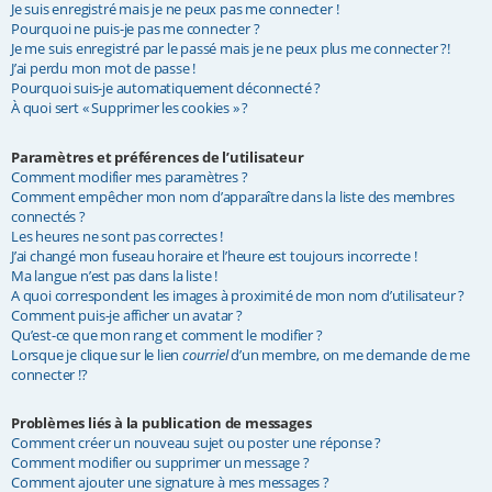
Je suis enregistré mais je ne peux pas me connecter !
e
Pourquoi ne puis-je pas me connecter ?
Je me suis enregistré par le passé mais je ne peux plus me connecter ?!
r
J’ai perdu mon mot de passe !
Pourquoi suis-je automatiquement déconnecté ?
À quoi sert « Supprimer les cookies » ?
Paramètres et préférences de l’utilisateur
Comment modifier mes paramètres ?
Comment empêcher mon nom d’apparaître dans la liste des membres
connectés ?
Les heures ne sont pas correctes !
J’ai changé mon fuseau horaire et l’heure est toujours incorrecte !
Ma langue n’est pas dans la liste !
A quoi correspondent les images à proximité de mon nom d’utilisateur ?
Comment puis-je afficher un avatar ?
Qu’est-ce que mon rang et comment le modifier ?
Lorsque je clique sur le lien
courriel
d’un membre, on me demande de me
connecter !?
Problèmes liés à la publication de messages
Comment créer un nouveau sujet ou poster une réponse ?
Comment modifier ou supprimer un message ?
Comment ajouter une signature à mes messages ?