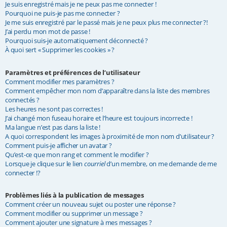
Je suis enregistré mais je ne peux pas me connecter !
e
Pourquoi ne puis-je pas me connecter ?
Je me suis enregistré par le passé mais je ne peux plus me connecter ?!
r
J’ai perdu mon mot de passe !
Pourquoi suis-je automatiquement déconnecté ?
À quoi sert « Supprimer les cookies » ?
Paramètres et préférences de l’utilisateur
Comment modifier mes paramètres ?
Comment empêcher mon nom d’apparaître dans la liste des membres
connectés ?
Les heures ne sont pas correctes !
J’ai changé mon fuseau horaire et l’heure est toujours incorrecte !
Ma langue n’est pas dans la liste !
A quoi correspondent les images à proximité de mon nom d’utilisateur ?
Comment puis-je afficher un avatar ?
Qu’est-ce que mon rang et comment le modifier ?
Lorsque je clique sur le lien
courriel
d’un membre, on me demande de me
connecter !?
Problèmes liés à la publication de messages
Comment créer un nouveau sujet ou poster une réponse ?
Comment modifier ou supprimer un message ?
Comment ajouter une signature à mes messages ?