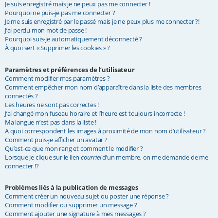
Je suis enregistré mais je ne peux pas me connecter !
e
Pourquoi ne puis-je pas me connecter ?
Je me suis enregistré par le passé mais je ne peux plus me connecter ?!
r
J’ai perdu mon mot de passe !
Pourquoi suis-je automatiquement déconnecté ?
À quoi sert « Supprimer les cookies » ?
Paramètres et préférences de l’utilisateur
Comment modifier mes paramètres ?
Comment empêcher mon nom d’apparaître dans la liste des membres
connectés ?
Les heures ne sont pas correctes !
J’ai changé mon fuseau horaire et l’heure est toujours incorrecte !
Ma langue n’est pas dans la liste !
A quoi correspondent les images à proximité de mon nom d’utilisateur ?
Comment puis-je afficher un avatar ?
Qu’est-ce que mon rang et comment le modifier ?
Lorsque je clique sur le lien
courriel
d’un membre, on me demande de me
connecter !?
Problèmes liés à la publication de messages
Comment créer un nouveau sujet ou poster une réponse ?
Comment modifier ou supprimer un message ?
Comment ajouter une signature à mes messages ?