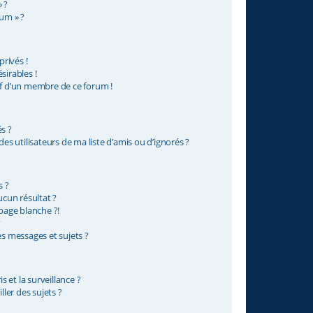
 ?
rum » ?
rivés !
sirables !
if d’un membre de ce forum !
s ?
s utilisateurs de ma liste d’amis ou d’ignorés ?
s ?
cun résultat ?
age blanche ?!
?
 messages et sujets ?
is et la surveillance ?
ler des sujets ?