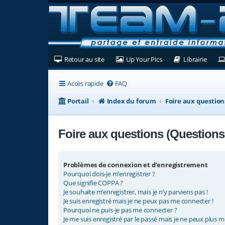
(Ouvre un nouvel onglet)
(Ouvre un nouvel ongl
(Ouvre
Retour au site
Up Your Pics
Librairie
Accès rapide
FAQ
Portail
Index du forum
Foire aux questio
Foire aux questions (Question
Problèmes de connexion et d’enregistrement
Pourquoi dois-je m’enregistrer ?
Que signifie COPPA ?
Je souhaite m’enregistrer, mais je n’y parviens pas !
Je suis enregistré mais je ne peux pas me connecter !
Pourquoi ne puis-je pas me connecter ?
Je me suis enregistré par le passé mais je ne peux plus m