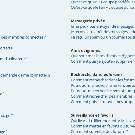
Qu’est-ce qu’un « Groupe par défaut »
Qu’est-ce que le lien « L’équipe du fo
Messagerie privée
Je ne peux pas envoyer de messages p
Je reçois sans arrêt des messages indé
e des membres connectés ?
J’ai reçu un spam ou un courriel abus
orrecte !
Amis et ignorés
Que sont mes listes d’amis et d’ignoré
 d’utilisateur ?
Comment puis-je ajouter/supprimer de
Recherche dans les forums
demande de me connecter !?
Comment rechercher dans les forum
Pourquoi ma recherche ne renvoie au
Pourquoi ma recherche renvoie une p
e ?
Comment rechercher des membres 
Comment puis-je trouver mes propres
Surveillance et favoris
ondage ?
Quelle est la différence entre les favor
Comment mettre en favoris ou surveil
Comment surveiller des forums ?
age ?