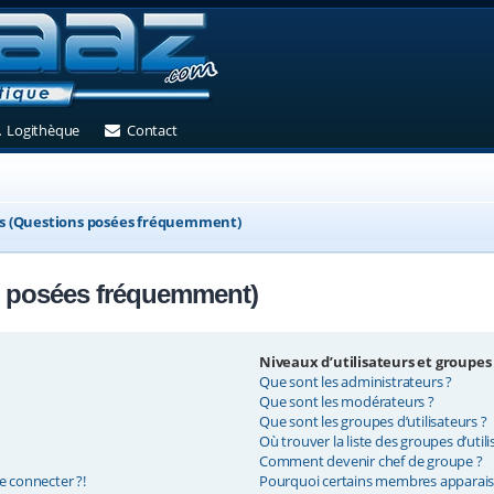
et)
 un nouvel onglet)
(Ouvre un nouvel onglet)
(Ouvre un nouvel onglet)
Logithèque
Contact
ns (Questions posées fréquemment)
s posées fréquemment)
Niveaux d’utilisateurs et groupes
Que sont les administrateurs ?
Que sont les modérateurs ?
Que sont les groupes d’utilisateurs ?
Où trouver la liste des groupes d’util
Comment devenir chef de groupe ?
e connecter ?!
Pourquoi certains membres apparaiss