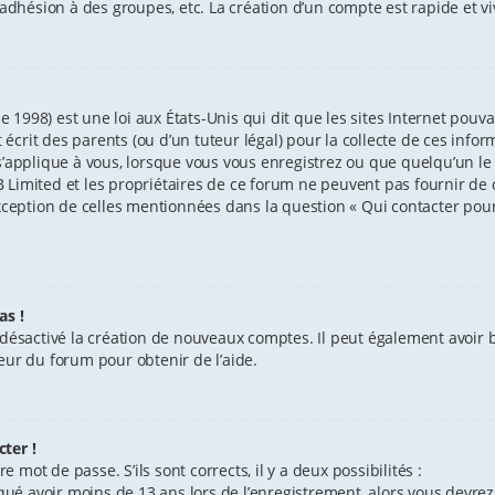
l’adhésion à des groupes, etc. La création d’un compte est rapide et v
e 1998) est une loi aux États-Unis qui dit que les sites Internet pouv
crit des parents (ou d’un tuteur légal) pour la collecte de ces info
’applique à vous, lorsque vous vous enregistrez ou que quelqu’un le f
Limited et les propriétaires de ce forum ne peuvent pas fournir de c
exception de celles mentionnées dans la question « Qui contacter pou
as !
 désactivé la création de nouveaux comptes. Il peut également avoir ba
eur du forum pour obtenir de l’aide.
ter !
e mot de passe. S’ils sont corrects, il y a deux possibilités :
iqué avoir moins de 13 ans lors de l’enregistrement, alors vous devrez 