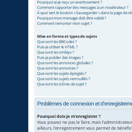
Pourquoi ai-je reçu un avertissement ?
Comment rapporter des messages à un modérateur ?
À quoi sert le bouton « Sauvegarder » dans la page de r
Pourquoi mon message doit être validé ?
Comment remonter mon sujet ?
Mise en forme et types de sujets
Que sont les BBCodes ?
Puis-je utiliser le HTML ?
Que sont les smileys ?
Puis-je publier des images ?
Que sont les annonces globales ?
Que sont les annonces ?
Que sont les sujets épinglés ?
Que sont les sujets verrouillés ?
Que sont les icônes de sujet ?
Problèmes de connexion et d’enregistrem
Pourquoi dois-je m’enregistrer ?
Vous pouvez ne pas le faire, mais l’administrateu
ailleurs, l’enregistrement vous permet de bénéfi