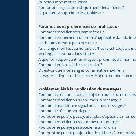
J’ai perdu mon mot de passe !
Pourquoi suis-je automatiquement déconnecté ?
À quoi sert « Supprimer les cookies » ?
Paramètres et préférences de l’utilisateur
Comment modifier mes paramètres ?
Comment empêcher mon nom d’apparaître dans la list
Les heures ne sont pas correctes !
J’ai changé mon fuseau horaire et l’heure est toujours inc
Ma langue n’est pas dans la liste !
A quoi correspondent les images à proximité de mon nom
Comment puis-je afficher un avatar ?
Qu’est-ce que mon rang et comment le modifier ?
Lorsque je clique sur le lien
courriel
d’un membre, on me 
Problèmes liés à la publication de messages
Comment créer un nouveau sujet ou poster une répons
Comment modifier ou supprimer un message ?
Comment ajouter une signature à mes messages ?
Comment créer un sondage ?
Pourquoi ne puis-je pas ajouter plus d’options à mon s
Comment modifier ou supprimer un sondage ?
Pourquoi ne puis-je pas accéder à un forum ?
Pourquoi ne puis-je pas joindre des fichiers à mon mess