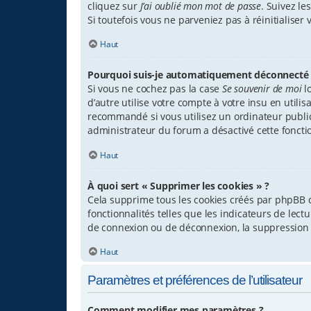
cliquez sur
J’ai oublié mon mot de passe
. Suivez l
Si toutefois vous ne parveniez pas à réinitialise
Haut
Pourquoi suis-je automatiquement déconnecté 
Si vous ne cochez pas la case
Se souvenir de moi
l
d’autre utilise votre compte à votre insu en util
recommandé si vous utilisez un ordinateur public p
administrateur du forum a désactivé cette fonctio
Haut
À quoi sert « Supprimer les cookies » ?
Cela supprime tous les cookies créés par phpBB q
fonctionnalités telles que les indicateurs de lec
de connexion ou de déconnexion, la suppression 
Haut
Paramètres et préférences de l’utilisateur
Comment modifier mes paramètres ?